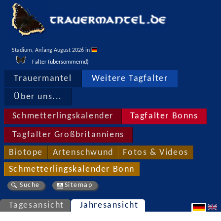
Stadium, Anfang August 2026 in 
Falter (übersommernd)
Trauermantel
Weitere Tagfalter
Über uns...
Schmetterlingskalender
Tagfalter Bonns
Tagfalter Großbritanniens
Biotope
Artenschwund
Fotos & Videos
Schmetterlingskalender Bonn
Suche
Sitemap
Tagesansicht
Jahresansicht