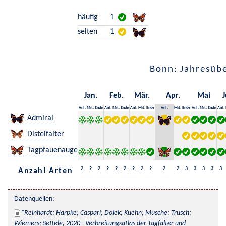
häufig
1
selten
1
Bonn: Jahresübe
Jan.
Feb.
Mär.
Apr.
Mai
J
Anf.
Mit.
Ende
Anf.
Mit.
Ende
Anf.
Mit.
Ende
Anf.
Mit.
Ende
Anf.
Mit.
Ende
Anf.
Admiral
Distelfalter
Tagpfauenauge
2
2
2
2
2
2
2
2
2
2
2
3
3
3
3
3
Anzahl Arten
Datenquellen:
Reinhardt; Harpke; Caspari; Dolek; Kuehn; Musche; Trusch; 
Wiemers; Settele, 2020 - Verbreitungsatlas der Tagfalter und 