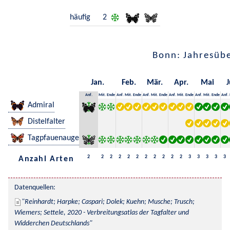
häufig
2
Bonn: Jahresübe
Jan.
Feb.
Mär.
Apr.
Mai
J
Anf.
Mit.
Ende
Anf.
Mit.
Ende
Anf.
Mit.
Ende
Anf.
Mit.
Ende
Anf.
Mit.
Ende
Anf.
Admiral
Distelfalter
Tagpfauenauge
2
2
2
2
2
2
2
2
2
2
2
3
3
3
3
3
Anzahl Arten
Datenquellen:
Reinhardt; Harpke; Caspari; Dolek; Kuehn; Musche; Trusch; 
Wiemers; Settele, 2020 - Verbreitungsatlas der Tagfalter und 
Widderchen Deutschlands