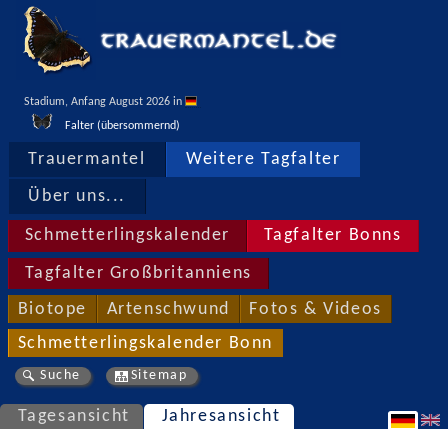
Stadium, Anfang August 2026 in 
Falter (übersommernd)
Trauermantel
Weitere Tagfalter
Über uns...
Schmetterlingskalender
Tagfalter Bonns
Tagfalter Großbritanniens
Biotope
Artenschwund
Fotos & Videos
Schmetterlingskalender Bonn
Suche
Sitemap
Tagesansicht
Jahresansicht