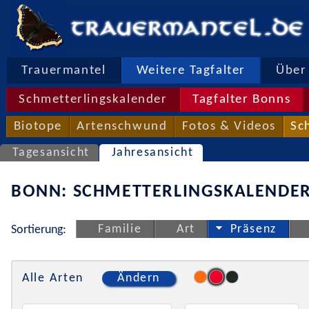
Trauermantel
Weitere Tagfalter
Über 
Schmetterlingskalender
Tagfalter Bonns
Biotope
Artenschwund
Fotos & Videos
Sc
Tagesansicht
Jahresansicht
BONN: SCHMETTERLINGSKALENDER
Familie
Art
Präsenz
Sortierung:
Alle Arten
Ändern