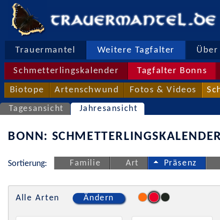
Trauermantel
Weitere Tagfalter
Über 
Schmetterlingskalender
Tagfalter Bonns
Biotope
Artenschwund
Fotos & Videos
Sc
Tagesansicht
Jahresansicht
BONN: SCHMETTERLINGSKALENDER
Familie
Art
Präsenz
Sortierung:
Alle Arten
Ändern