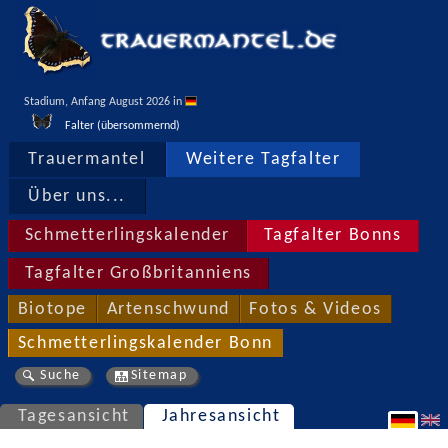
Stadium, Anfang August 2026 in 
Falter (übersommernd)
Trauermantel
Weitere Tagfalter
Über uns...
Schmetterlingskalender
Tagfalter Bonns
Tagfalter Großbritanniens
Biotope
Artenschwund
Fotos & Videos
Schmetterlingskalender Bonn
Suche
Sitemap
Tagesansicht
Jahresansicht