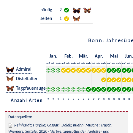
häufig
2
selten
1
Bonn: Jahresübe
Jan.
Feb.
Mär.
Apr.
Mai
Jun.
Anf.
Mit.
Ende
Anf.
Mit.
Ende
Anf.
Mit.
Ende
Anf.
Mit.
Ende
Anf.
Mit.
Ende
Anf.
Mit.
E
Admiral
Distelfalter
Tagpfauenauge
2
2
2
2
2
2
2
2
2
2
2
3
3
3
3
3
3
Anzahl Arten
Datenquellen:
Reinhardt; Harpke; Caspari; Dolek; Kuehn; Musche; Trusch; 
Wiemers; Settele, 2020 - Verbreitungsatlas der Tagfalter und 