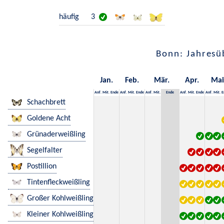
häufig
3
Bonn: Jahresü
Jan.
Feb.
Mär.
Apr.
Mai
Anf.
Mit.
Ende
Anf.
Mit.
Ende
Anf.
Mit.
Ende
Anf.
Mit.
Ende
Anf.
Mit.
E
Schachbrett
Goldene Acht
Grünaderweißling
Segelfalter
Postillion
Tintenfleckweißling
Großer Kohlweißling
Kleiner Kohlweißling