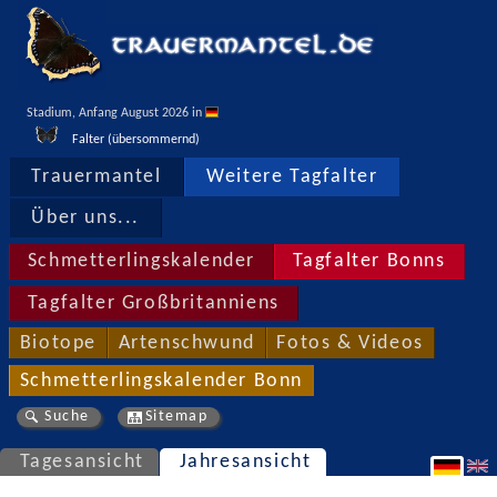
Stadium, Anfang August 2026 in 
Falter (übersommernd)
Trauermantel
Weitere Tagfalter
Über uns...
Schmetterlingskalender
Tagfalter Bonns
Tagfalter Großbritanniens
Biotope
Artenschwund
Fotos & Videos
Schmetterlingskalender Bonn
Suche
Sitemap
Tagesansicht
Jahresansicht