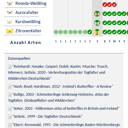
Reseda-Weißling
Aurorafalter
Karstweißling
Zitronenfalter
1
1
1
1
1
1
1
1
3
8
9
10
9
9
Anzahl Arten
Datenquellen:
Reinhardt; Harpke; Caspari; Dolek; Kuehn; Musche; Trusch; 
Wiemers; Settele, 2020 - Verbreitungsatlas der Tagfalter und 
Widderchen Deutschlands
Nash; Boyd; Hardiman, 2012 - Ireland's Butterflies - A Review
Kolligs, 2003 - Schmetterlinge Schleswig-Holsteins, Atlas der 
Tagfalter, Dickkopffalter und Widderchen
Asher, 2001 - Millennium atlas of butterflies in Britain and Ireland
Settele, 1999 - Die Tagfalter Deutschlands
Ebert; Rennwald, 1991 - Die Schmetterlinge Baden-Württembergs. 