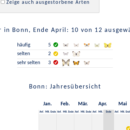
Zeige auch ausgestorbene Arten
 in Bonn, Ende April: 10 von 12 ausgew
häufig
5
selten
2
sehr selten
3
Bonn: Jahresübersicht
Jan.
Feb.
Mär.
Apr.
Mai
Anf.
Mit.
Ende
Anf.
Mit.
Ende
Anf.
Mit.
Ende
Anf.
Mit.
Ende
Anf.
Mit.
End