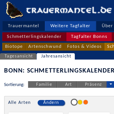
Trauermantel
Weitere Tagfalter
Über 
Schmetterlingskalender
Tagfalter Bonns
Biotope
Artenschwund
Fotos & Videos
Sc
Tagesansicht
Jahresansicht
BONN: SCHMETTERLINGSKALENDER
Familie
Art
Präsenz
Sortierung:
Alle Arten
Ändern