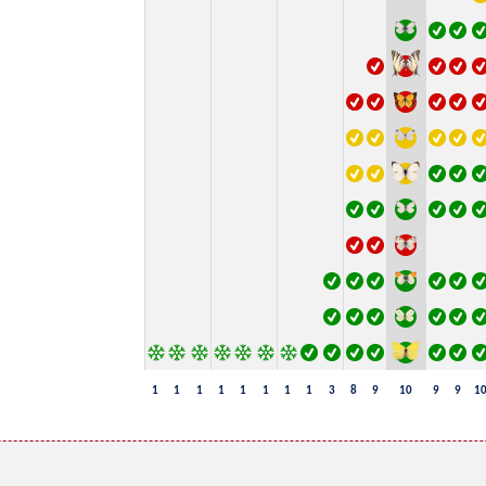
1
1
1
1
1
1
1
1
3
8
9
10
9
9
1