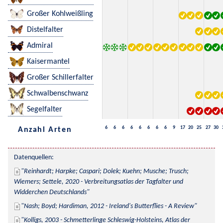
Großer Kohlweißling
Distelfalter
Admiral
Kaisermantel
Großer Schillerfalter
Schwalbenschwanz
Segelfalter
6
6
6
6
6
6
6
6
9
17
20
25
27
30
Anzahl Arten
Datenquellen:
Reinhardt; Harpke; Caspari; Dolek; Kuehn; Musche; Trusch; 
Wiemers; Settele, 2020 - Verbreitungsatlas der Tagfalter und 
Widderchen Deutschlands
Nash; Boyd; Hardiman, 2012 - Ireland's Butterflies - A Review
Kolligs, 2003 - Schmetterlinge Schleswig-Holsteins, Atlas der 