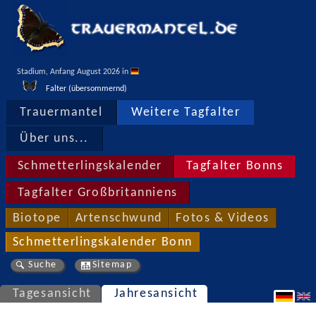
Stadium, Anfang August 2026 in 
Falter (übersommernd)
Trauermantel
Weitere Tagfalter
Über uns...
Schmetterlingskalender
Tagfalter Bonns
Tagfalter Großbritanniens
Biotope
Artenschwund
Fotos & Videos
Schmetterlingskalender Bonn
Suche
Sitemap
Tagesansicht
Jahresansicht