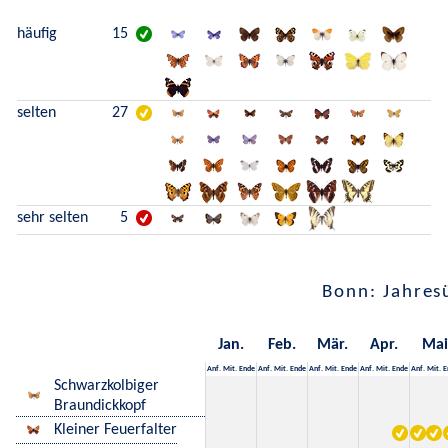
häufig
15
selten
27
sehr selten
5
Bonn: Jahres
Jan.
Feb.
Mär.
Apr.
Mai
Anf.
Mit.
Ende
Anf.
Mit.
Ende
Anf.
Mit.
Ende
Anf.
Mit.
Ende
Anf.
Mit.
E
Schwarzkolbiger
Braundickkopf
Kleiner Feuerfalter