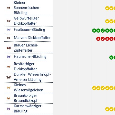
Kleiner
Sonnenröschen-
Bläuling
Gelbwürfeliger
Dickkopffalter
Faulbaum-Bläuling
Malven-Dickkopffalter
Blauer Eichen-
Zipfelfalter
Hauhechel-Bläuling
Rostfarbiger
Dickkopffalter
Dunkler Wiesenknopf-
Ameisenbläuling
Kleines
Wiesenvögelchen
Braunkolbiger
Braundickkopf
Kurzschwänziger
Bläuling