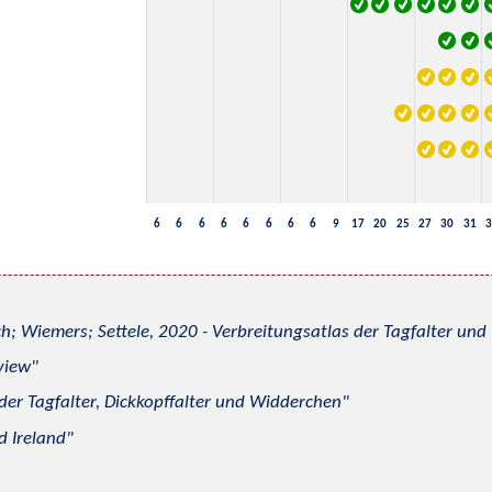
6
6
6
6
6
6
6
6
9
17
20
25
27
30
31
3
h; Wiemers; Settele, 2020 - Verbreitungsatlas der Tagfalter u
view
 der Tagfalter, Dickkopffalter und Widderchen
d Ireland