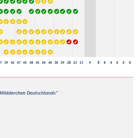
7
39
42
47
45
46
45
44
40
30
29
28
21
11
9
8
6
6
6
6
6
nd Widderchen Deutschlands