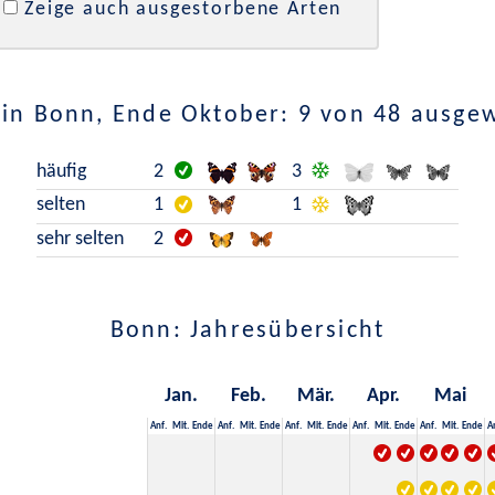
Zeige auch ausgestorbene Arten
in Bonn, Ende Oktober: 9 von 48 ausge
häufig
2
3
selten
1
1
sehr selten
2
Bonn: Jahresübersicht
Jan.
Feb.
Mär.
Apr.
Mai
Anf.
Mit.
Ende
Anf.
Mit.
Ende
Anf.
Mit.
Ende
Anf.
Mit.
Ende
Anf.
Mit.
Ende
A