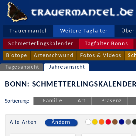
Trauermantel
Weitere Tagfalter
Über 
Schmetterlingskalender
Tagfalter Bonns
Biotope
Artenschwund
Fotos & Videos
Sc
Tagesansicht
Jahresansicht
BONN: SCHMETTERLINGSKALENDER
Familie
Art
Präsenz
Sortierung:
Alle Arten
Ändern