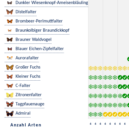
Dunkler Wiesenknopf-Ameisenbläuling
Distelfalter
Brombeer-Perlmuttfalter
Braunkolbiger Braundickkopf
Brauner Waldvogel
Blauer Eichen-Zipfelfalter
Aurorafalter
Großer Fuchs
Kleiner Fuchs
C-Falter
Zitronenfalter
Tagpfauenauge
Admiral
6
6
6
6
6
6
6
6
Anzahl Arten