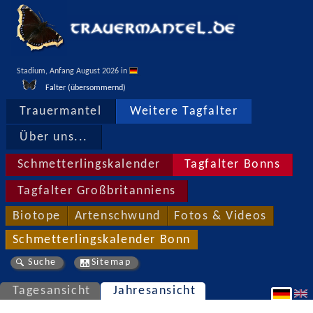
Stadium, Anfang August 2026 in 
Falter (übersommernd)
Trauermantel
Weitere Tagfalter
Über uns...
Schmetterlingskalender
Tagfalter Bonns
Tagfalter Großbritanniens
Biotope
Artenschwund
Fotos & Videos
Schmetterlingskalender Bonn
Suche
Sitemap
Tagesansicht
Jahresansicht