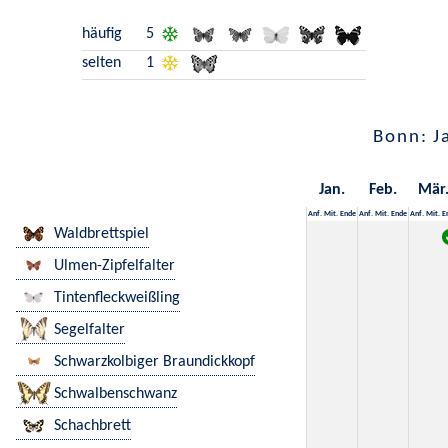
häufig
5
selten
1
Bonn: J
Jan.
Feb.
Mär
Anf.
Mit.
Ende
Anf.
Mit.
Ende
Anf.
Mit.
E
Waldbrettspiel
Ulmen-Zipfelfalter
Tintenfleckweißling
Segelfalter
Schwarzkolbiger Braundickkopf
Schwalbenschwanz
Schachbrett