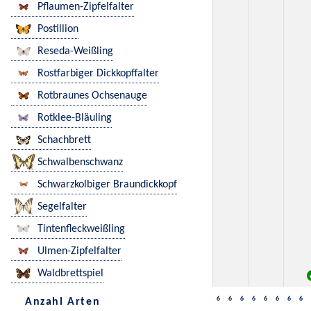
Pflaumen-Zipfelfalter
Postillion
Reseda-Weißling
Rostfarbiger Dickkopffalter
Rotbraunes Ochsenauge
Rotklee-Bläuling
Schachbrett
Schwalbenschwanz
Schwarzkolbiger Braundickkopf
Segelfalter
Tintenfleckweißling
Ulmen-Zipfelfalter
Waldbrettspiel
6
6
6
6
6
6
6
6
Anzahl Arten