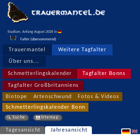
Stadium, Anfang August 2026 in 
Falter (übersommernd)
Trauermantel
Weitere Tagfalter
Über uns...
Schmetterlingskalender
Tagfalter Bonns
Tagfalter Großbritanniens
Biotope
Artenschwund
Fotos & Videos
Schmetterlingskalender Bonn
Suche
Sitemap
Tagesansicht
Jahresansicht