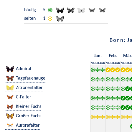
häufig
5
selten
1
Bonn: J
Jan.
Feb.
Mär
Anf.
Mit.
Ende
Anf.
Mit.
Ende
Anf.
Mit.
E
Admiral
Tagpfauenauge
Zitronenfalter
C-Falter
Kleiner Fuchs
Großer Fuchs
Aurorafalter