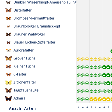
Dunkler Wiesenknopf-Ameisenbläuling
Distelfalter
Brombeer-Perlmuttfalter
Braunkolbiger Braundickkopf
Brauner Waldvogel
Blauer Eichen-Zipfelfalter
Aurorafalter
Großer Fuchs
Kleiner Fuchs
C-Falter
Zitronenfalter
Tagpfauenauge
Admiral
6
6
6
6
6
6
6
6
Anzahl Arten