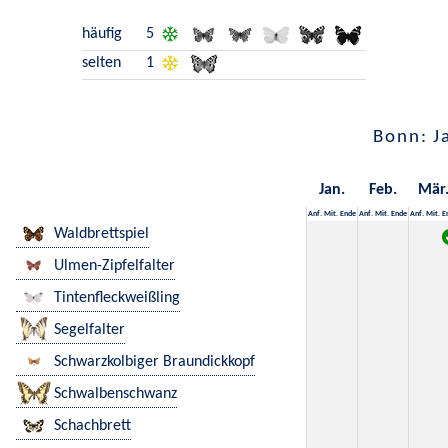
häufig
5
selten
1
Bonn: J
Jan.
Feb.
Mär
Anf.
Mit.
Ende
Anf.
Mit.
Ende
Anf.
Mit.
E
Waldbrettspiel
Ulmen-Zipfelfalter
Tintenfleckweißling
Segelfalter
Schwarzkolbiger Braundickkopf
Schwalbenschwanz
Schachbrett