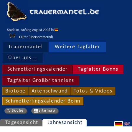
Stadium, Anfang August 2026 in 
Falter (übersommernd)
Trauermantel
Weitere Tagfalter
Über uns...
Schmetterlingskalender
Tagfalter Bonns
Tagfalter Großbritanniens
Biotope
Artenschwund
Fotos & Videos
Schmetterlingskalender Bonn
Suche
Sitemap
Tagesansicht
Jahresansicht