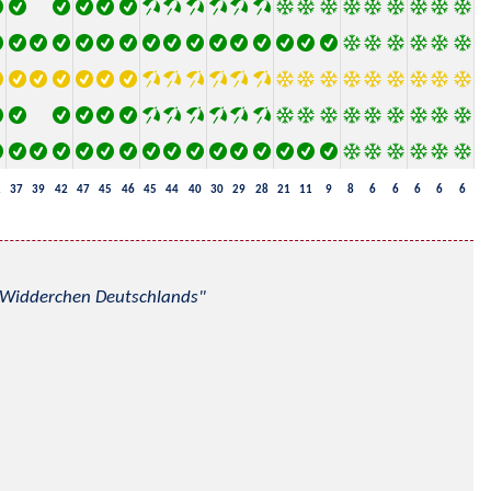
1
37
39
42
47
45
46
45
44
40
30
29
28
21
11
9
8
6
6
6
6
6
nd Widderchen Deutschlands