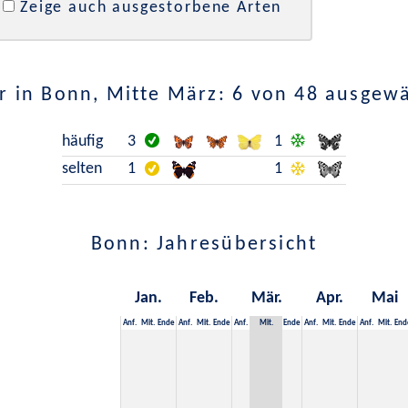
Zeige auch ausgestorbene Arten
 in Bonn, Mitte März: 6 von 48 ausgew
häufig
3
1
selten
1
1
Bonn: Jahresübersicht
Jan.
Feb.
Mär.
Apr.
Mai
Anf.
Mit.
Ende
Anf.
Mit.
Ende
Anf.
Mit.
Ende
Anf.
Mit.
Ende
Anf.
Mit.
End