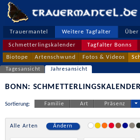
Trauermantel
Weitere Tagfalter
Über 
Schmetterlingskalender
Tagfalter Bonns
Biotope
Artenschwund
Fotos & Videos
Sc
Tagesansicht
Jahresansicht
BONN: SCHMETTERLINGSKALENDER
Familie
Art
Präsenz
Sortierung:
Alle Arten
Ändern