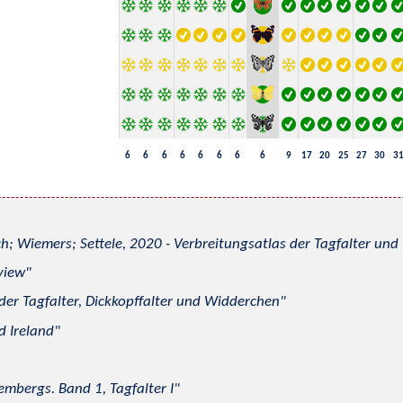
6
6
6
6
6
6
6
6
9
17
20
25
27
30
3
h; Wiemers; Settele, 2020 - Verbreitungsatlas der Tagfalter u
view
 der Tagfalter, Dickkopffalter und Widderchen
d Ireland
mbergs. Band 1, Tagfalter I