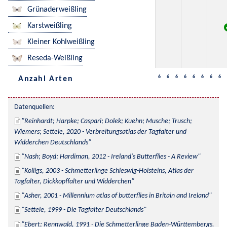
Grünaderweißling
Karstweißling
Kleiner Kohlweißling
Reseda-Weißling
6
6
6
6
6
6
6
6
Anzahl Arten
Datenquellen:
Reinhardt; Harpke; Caspari; Dolek; Kuehn; Musche; Trusch; 
Wiemers; Settele, 2020 - Verbreitungsatlas der Tagfalter und 
Widderchen Deutschlands
Nash; Boyd; Hardiman, 2012 - Ireland's Butterflies - A Review
Kolligs, 2003 - Schmetterlinge Schleswig-Holsteins, Atlas der 
Tagfalter, Dickkopffalter und Widderchen
Asher, 2001 - Millennium atlas of butterflies in Britain and Ireland
Settele, 1999 - Die Tagfalter Deutschlands
Ebert; Rennwald, 1991 - Die Schmetterlinge Baden-Württembergs. 