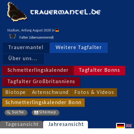
Stadium, Anfang August 2026 in 
Falter (übersommernd)
Trauermantel
Weitere Tagfalter
Über uns...
Schmetterlingskalender
Tagfalter Bonns
Tagfalter Großbritanniens
Biotope
Artenschwund
Fotos & Videos
Schmetterlingskalender Bonn
Suche
Sitemap
Tagesansicht
Jahresansicht