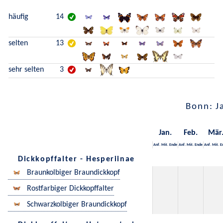
häufig
14
selten
13
sehr selten
3
Bonn: J
Jan.
Feb.
Mär
Anf.
Mit.
Ende
Anf.
Mit.
Ende
Anf.
Mit.
E
Dickkopffalter - Hesperiinae
Braunkolbiger Braundickkopf
Rostfarbiger Dickkopffalter
Schwarzkolbiger Braundickkopf