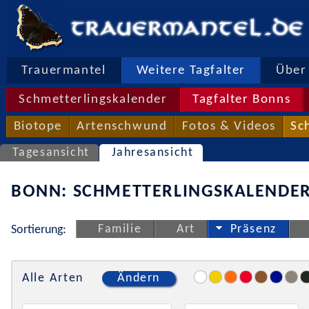
Trauermantel
Weitere Tagfalter
Über 
Schmetterlingskalender
Tagfalter Bonns
Biotope
Artenschwund
Fotos & Videos
Sc
Tagesansicht
Jahresansicht
BONN: SCHMETTERLINGSKALENDER
Familie
Art
Präsenz
Sortierung:
Alle Arten
Ändern