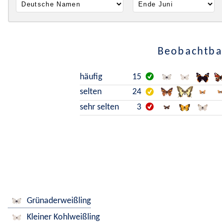
Beobachtbar
häufig
15
selten
24
sehr selten
3
Grünaderweißling
Kleiner Kohlweißling