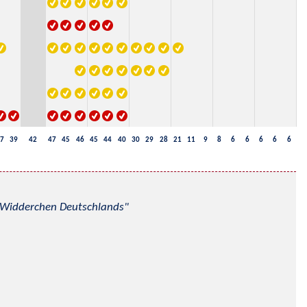
7
39
42
47
45
46
45
44
40
30
29
28
21
11
9
8
6
6
6
6
6
nd Widderchen Deutschlands