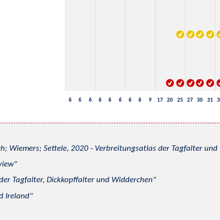
6
6
6
6
6
6
6
6
9
17
20
25
27
30
31
3
h; Wiemers; Settele, 2020 - Verbreitungsatlas der Tagfalter u
view
 der Tagfalter, Dickkopffalter und Widderchen
d Ireland