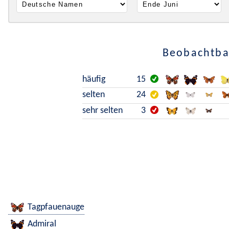
Beobachtbar
häufig
15
selten
24
sehr selten
3
Tagpfauenauge
Admiral