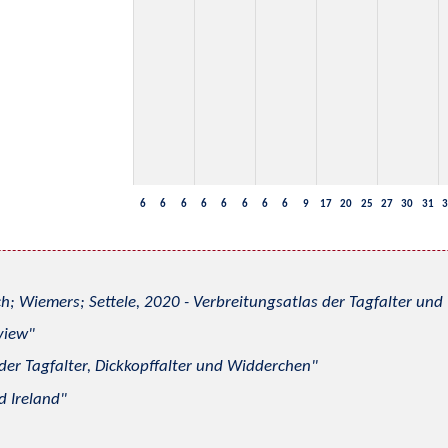
6
6
6
6
6
6
6
6
9
17
20
25
27
30
31
3
h; Wiemers; Settele, 2020 - Verbreitungsatlas der Tagfalter u
view
 der Tagfalter, Dickkopffalter und Widderchen
d Ireland