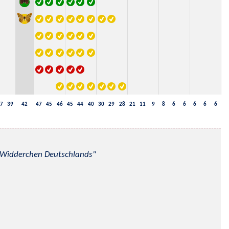
7
39
42
47
45
46
45
44
40
30
29
28
21
11
9
8
6
6
6
6
6
nd Widderchen Deutschlands