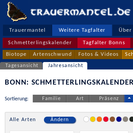
Trauermantel
Weitere Tagfalter
Über 
Schmetterlingskalender
Tagfalter Bonns
Biotope
Artenschwund
Fotos & Videos
Sc
Tagesansicht
Jahresansicht
BONN: SCHMETTERLINGSKALENDER
Familie
Art
Präsenz
Sortierung:
Alle Arten
Ändern