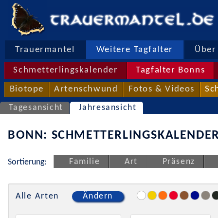
Trauermantel
Weitere Tagfalter
Über 
Schmetterlingskalender
Tagfalter Bonns
Biotope
Artenschwund
Fotos & Videos
Sc
Tagesansicht
Jahresansicht
BONN: SCHMETTERLINGSKALENDER
Familie
Art
Präsenz
Sortierung:
Alle Arten
Ändern