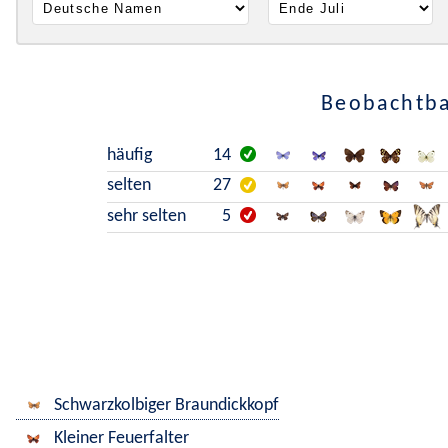
Beobachtba
häufig
14
selten
27
sehr selten
5
Schwarzkolbiger Braundickkopf
Kleiner Feuerfalter