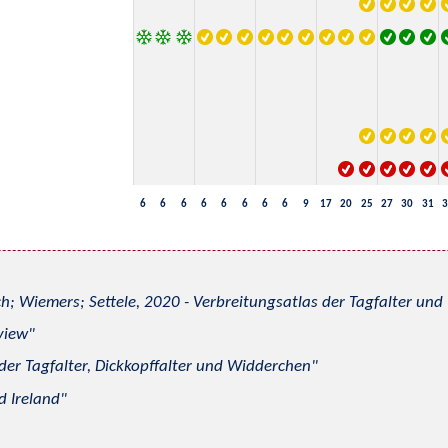
6
6
6
6
6
6
6
6
9
17
20
25
27
30
31
3
h; Wiemers; Settele, 2020 - Verbreitungsatlas der Tagfalter u
view
 der Tagfalter, Dickkopffalter und Widderchen
d Ireland