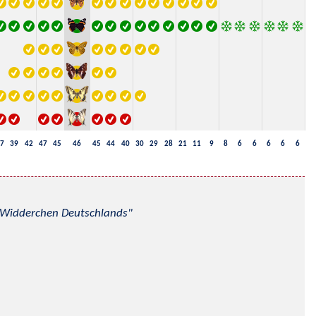
7
39
42
47
45
46
45
44
40
30
29
28
21
11
9
8
6
6
6
6
6
nd Widderchen Deutschlands