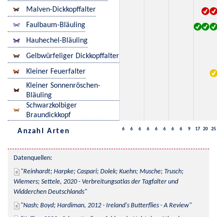
Malven-Dickkopffalter
Faulbaum-Bläuling
Hauhechel-Bläuling
Gelbwürfeliger Dickkopffalter
Kleiner Feuerfalter
Kleiner Sonnenröschen-
Bläuling
Schwarzkolbiger
Braundickkopf
6
6
6
6
6
6
6
6
9
17
20
25
Anzahl Arten
Datenquellen:
Reinhardt; Harpke; Caspari; Dolek; Kuehn; Musche; Trusch; 
Wiemers; Settele, 2020 - Verbreitungsatlas der Tagfalter und 
Widderchen Deutschlands
Nash; Boyd; Hardiman, 2012 - Ireland's Butterflies - A Review