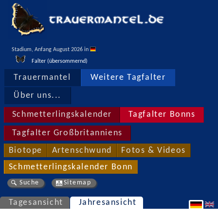
Stadium, Anfang August 2026 in 
Falter (übersommernd)
Trauermantel
Weitere Tagfalter
Über uns...
Schmetterlingskalender
Tagfalter Bonns
Tagfalter Großbritanniens
Biotope
Artenschwund
Fotos & Videos
Schmetterlingskalender Bonn
Suche
Sitemap
Tagesansicht
Jahresansicht