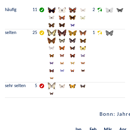
häufig
11
2
selten
25
1
sehr selten
5
Bonn: Jahr
Jan.
Feb.
Mär.
Apr.