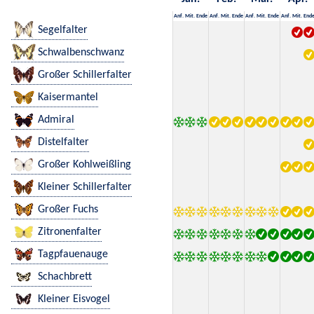
Anf.
Mit.
Ende
Anf.
Mit.
Ende
Anf.
Mit.
Ende
Anf.
Mit.
End
Segelfalter
Schwalbenschwanz
Großer Schillerfalter
Kaisermantel
Admiral
Distelfalter
Großer Kohlweißling
Kleiner Schillerfalter
Großer Fuchs
Zitronenfalter
Tagpfauenauge
Schachbrett
Kleiner Eisvogel