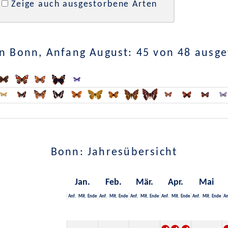
Zeige auch ausgestorbene Arten
n Bonn, Anfang August: 45 von 48 ausg
Bonn: Jahresübersicht
Jan.
Feb.
Mär.
Apr.
Mai
Anf.
Mit.
Ende
Anf.
Mit.
Ende
Anf.
Mit.
Ende
Anf.
Mit.
Ende
Anf.
Mit.
Ende
An