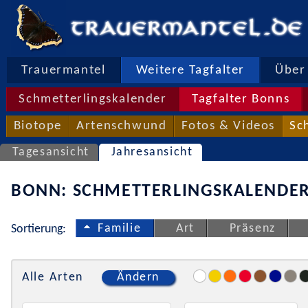
Trauermantel
Weitere Tagfalter
Über 
Schmetterlingskalender
Tagfalter Bonns
Biotope
Artenschwund
Fotos & Videos
Sc
Tagesansicht
Jahresansicht
BONN: SCHMETTERLINGSKALENDER
Familie
Art
Präsenz
Sortierung:
Alle Arten
Ändern