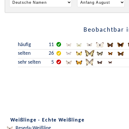
Beobachtbar i
häufig
11
selten
26
sehr selten
5
Weißlinge - Echte Weißlinge
Reseda-Weißling