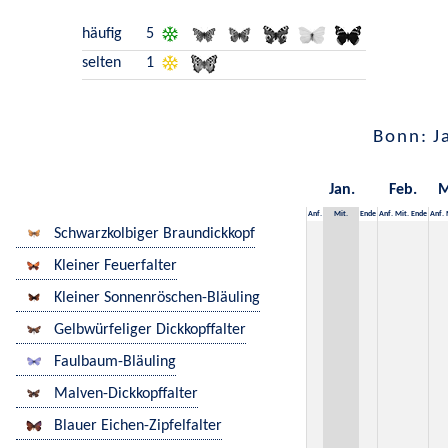
häufig
5
selten
1
Bonn: J
Jan.
Feb.
M
Anf.
Mit.
Ende
Anf.
Mit.
Ende
Anf.
Schwarzkolbiger Braundickkopf
Kleiner Feuerfalter
Kleiner Sonnenröschen-Bläuling
Gelbwürfeliger Dickkopffalter
Faulbaum-Bläuling
Malven-Dickkopffalter
Blauer Eichen-Zipfelfalter