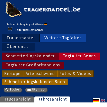
Stadium, Anfang August 2026 in 
Falter (übersommernd)
Trauermantel
Weitere Tagfalter
Über uns...
Schmetterlingskalender
Tagfalter Bonns
Tagfalter Großbritanniens
Biotope
Artenschwund
Fotos & Videos
Schmetterlingskalender Bonn
Suche
Sitemap
Tagesansicht
Jahresansicht