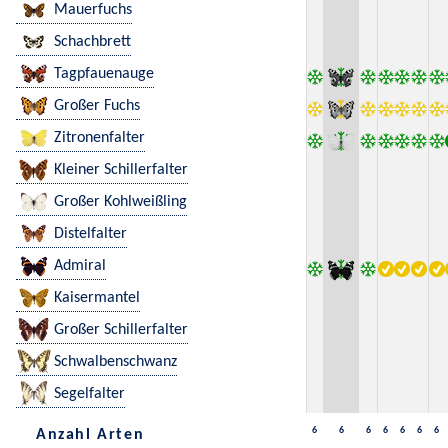
Mauerfuchs
Schachbrett
Tagpfauenauge
Großer Fuchs
Zitronenfalter
Kleiner Schillerfalter
Großer Kohlweißling
Distelfalter
Admiral
Kaisermantel
Großer Schillerfalter
Schwalbenschwanz
Segelfalter
6
6
6
6
6
6
6
Anzahl Arten