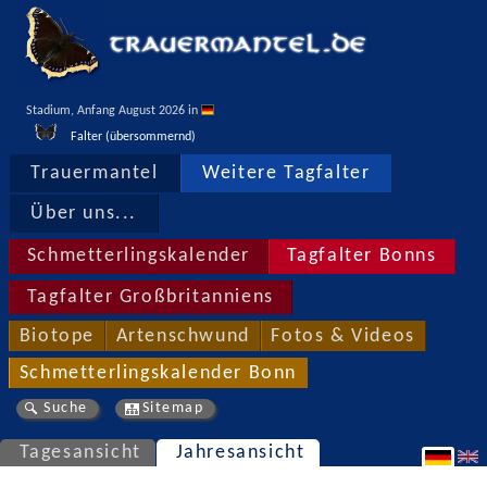
Stadium, Anfang August 2026 in 
Falter (übersommernd)
Trauermantel
Weitere Tagfalter
Über uns...
Schmetterlingskalender
Tagfalter Bonns
Tagfalter Großbritanniens
Biotope
Artenschwund
Fotos & Videos
Schmetterlingskalender Bonn
Suche
Sitemap
Tagesansicht
Jahresansicht