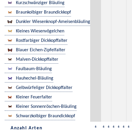
Kurzschwänziger Bläuling
Braunkolbiger Braundickkopf
Dunkler Wiesenknopf-Ameisenbläuling
Kleines Wiesenvögelchen
Rostfarbiger Dickkopffalter
Blauer Eichen-Zipfelfalter
Malven-Dickkopffalter
Faulbaum-Bläuling
Hauhechel-Bläuling
Gelbwürfeliger Dickkopffalter
Kleiner Feuerfalter
Kleiner Sonnenröschen-Bläuling
Schwarzkolbiger Braundickkopf
6
6
6
6
6
6
6
Anzahl Arten