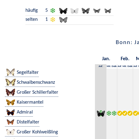
häufig
5
selten
1
Bonn: J
Jan.
Feb.
M
Anf.
Mit.
Ende
Anf.
Mit.
Ende
Anf.
Segelfalter
Schwalbenschwanz
Großer Schillerfalter
Kaisermantel
Admiral
Distelfalter
Großer Kohlweißling