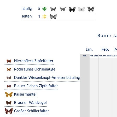
häufig
5
selten
1
Bonn: J
Jan.
Feb.
M
Anf.
Mit.
Ende
Anf.
Mit.
Ende
Anf.
Nierenfleck-Zipfelfalter
Rotbraunes Ochsenauge
Dunkler Wiesenknopf-Ameisenbläuling
Blauer Eichen-Zipfelfalter
Kaisermantel
Brauner Waldvogel
Großer Schillerfalter