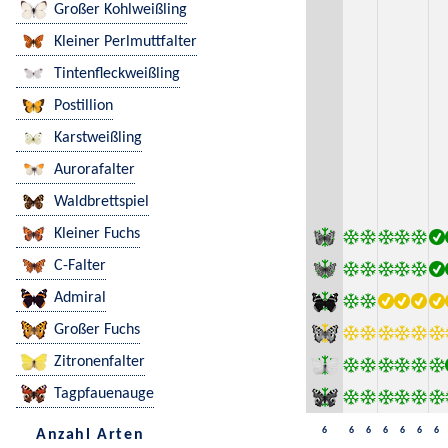
Großer Kohlweißling
Kleiner Perlmuttfalter
Tintenfleckweißling
Postillion
Karstweißling
Aurorafalter
Waldbrettspiel
Kleiner Fuchs
C-Falter
Admiral
Großer Fuchs
Zitronenfalter
Tagpfauenauge
6
6
6
6
6
6
6
Anzahl Arten