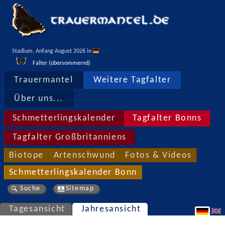
Stadium, Anfang August 2026 in 
Falter (übersommernd)
Trauermantel
Weitere Tagfalter
Über uns...
Schmetterlingskalender
Tagfalter Bonns
Tagfalter Großbritanniens
Biotope
Artenschwund
Fotos & Videos
Schmetterlingskalender Bonn
Suche
Sitemap
Tagesansicht
Jahresansicht