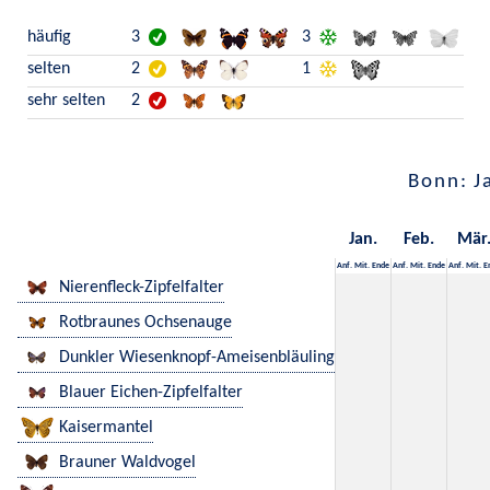
häufig
3
3
selten
2
1
sehr selten
2
Bonn: J
Jan.
Feb.
Mär
Anf.
Mit.
Ende
Anf.
Mit.
Ende
Anf.
Mit.
E
Nierenfleck-Zipfelfalter
Rotbraunes Ochsenauge
Dunkler Wiesenknopf-Ameisenbläuling
Blauer Eichen-Zipfelfalter
Kaisermantel
Brauner Waldvogel