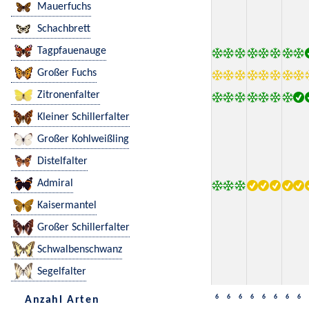
Mauerfuchs
Schachbrett
Tagpfauenauge
Großer Fuchs
Zitronenfalter
Kleiner Schillerfalter
Großer Kohlweißling
Distelfalter
Admiral
Kaisermantel
Großer Schillerfalter
Schwalbenschwanz
Segelfalter
6
6
6
6
6
6
6
6
Anzahl Arten