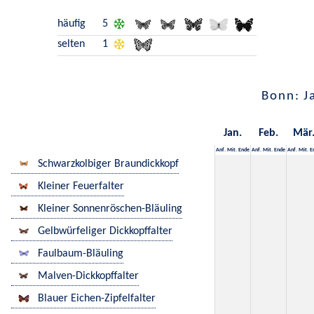
häufig
5
selten
1
Bonn: J
Jan.
Feb.
Mär
Anf.
Mit.
Ende
Anf.
Mit.
Ende
Anf.
Mit.
E
Schwarzkolbiger Braundickkopf
Kleiner Feuerfalter
Kleiner Sonnenröschen-Bläuling
Gelbwürfeliger Dickkopffalter
Faulbaum-Bläuling
Malven-Dickkopffalter
Blauer Eichen-Zipfelfalter