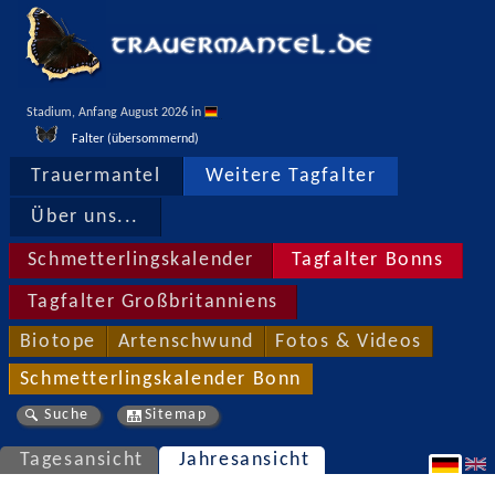
Stadium, Anfang August 2026 in 
Falter (übersommernd)
Trauermantel
Weitere Tagfalter
Über uns...
Schmetterlingskalender
Tagfalter Bonns
Tagfalter Großbritanniens
Biotope
Artenschwund
Fotos & Videos
Schmetterlingskalender Bonn
Suche
Sitemap
Tagesansicht
Jahresansicht