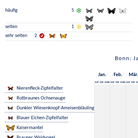
häufig
5
selten
1
sehr selten
2
Bonn: J
Jan.
Feb.
Mär
Anf.
Mit.
Ende
Anf.
Mit.
Ende
Anf.
Mit.
E
Nierenfleck-Zipfelfalter
Rotbraunes Ochsenauge
Dunkler Wiesenknopf-Ameisenbläuling
Blauer Eichen-Zipfelfalter
Kaisermantel
Brauner Waldvogel