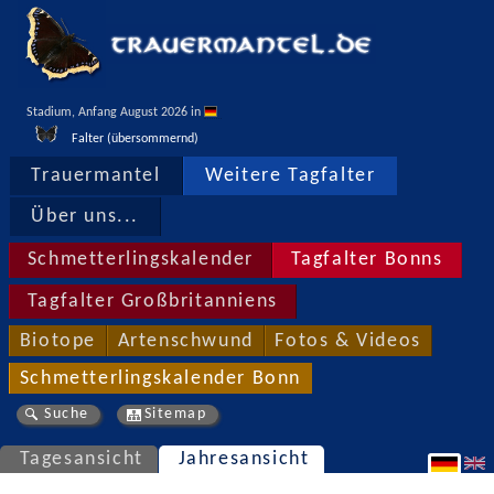
Stadium, Anfang August 2026 in 
Falter (übersommernd)
Trauermantel
Weitere Tagfalter
Über uns...
Schmetterlingskalender
Tagfalter Bonns
Tagfalter Großbritanniens
Biotope
Artenschwund
Fotos & Videos
Schmetterlingskalender Bonn
Suche
Sitemap
Tagesansicht
Jahresansicht