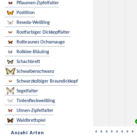
Pflaumen-Zipfelfalter
Postillion
Reseda-Weißling
Rostfarbiger Dickkopffalter
Rotbraunes Ochsenauge
Rotklee-Bläuling
Schachbrett
Schwalbenschwanz
Schwarzkolbiger Braundickkopf
Segelfalter
Tintenfleckweißling
Ulmen-Zipfelfalter
Waldbrettspiel
6
6
6
6
6
6
6
6
Anzahl Arten