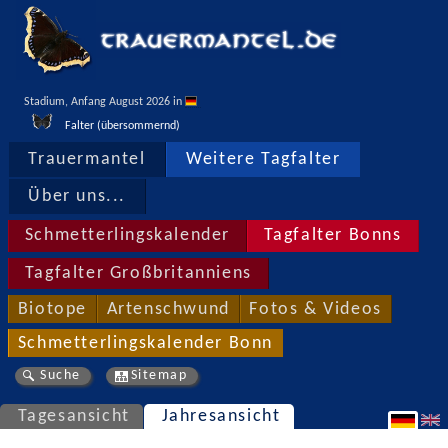
Stadium, Anfang August 2026 in 
Falter (übersommernd)
Trauermantel
Weitere Tagfalter
Über uns...
Schmetterlingskalender
Tagfalter Bonns
Tagfalter Großbritanniens
Biotope
Artenschwund
Fotos & Videos
Schmetterlingskalender Bonn
Suche
Sitemap
Tagesansicht
Jahresansicht