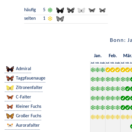
häufig
5
selten
1
Bonn: J
Jan.
Feb.
Mär
Anf.
Mit.
Ende
Anf.
Mit.
Ende
Anf.
Mit.
E
Admiral
Tagpfauenauge
Zitronenfalter
C-Falter
Kleiner Fuchs
Großer Fuchs
Aurorafalter