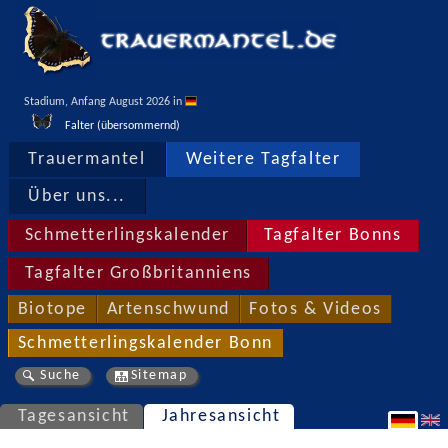
Stadium, Anfang August 2026 in 
Falter (übersommernd)
Trauermantel
Weitere Tagfalter
Über uns...
Schmetterlingskalender
Tagfalter Bonns
Tagfalter Großbritanniens
Biotope
Artenschwund
Fotos & Videos
Schmetterlingskalender Bonn
Suche
Sitemap
Tagesansicht
Jahresansicht