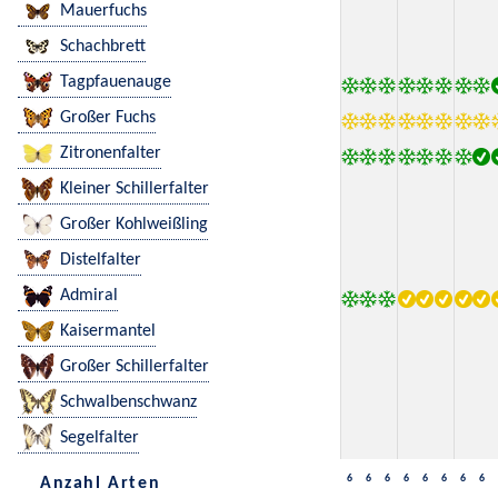
Mauerfuchs
Schachbrett
Tagpfauenauge
Großer Fuchs
Zitronenfalter
Kleiner Schillerfalter
Großer Kohlweißling
Distelfalter
Admiral
Kaisermantel
Großer Schillerfalter
Schwalbenschwanz
Segelfalter
6
6
6
6
6
6
6
6
Anzahl Arten