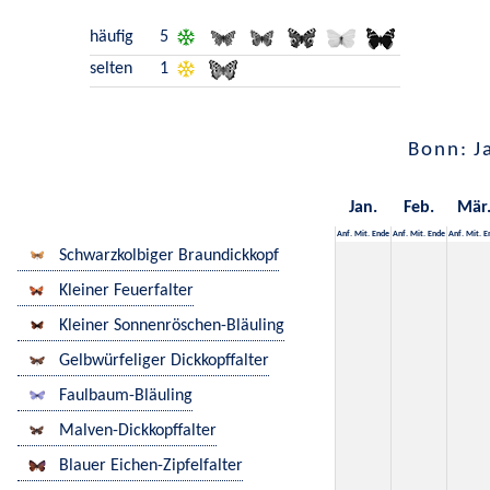
häufig
5
selten
1
Bonn: J
Jan.
Feb.
Mär
Anf.
Mit.
Ende
Anf.
Mit.
Ende
Anf.
Mit.
E
Schwarzkolbiger Braundickkopf
Kleiner Feuerfalter
Kleiner Sonnenröschen-Bläuling
Gelbwürfeliger Dickkopffalter
Faulbaum-Bläuling
Malven-Dickkopffalter
Blauer Eichen-Zipfelfalter