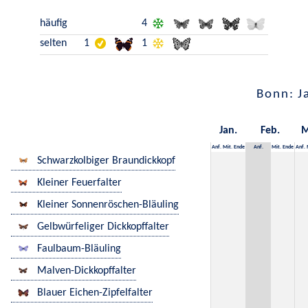
häufig
4
selten
1
1
Bonn: J
Jan.
Feb.
M
Anf.
Mit.
Ende
Anf.
Mit.
Ende
Anf.
Schwarzkolbiger Braundickkopf
Kleiner Feuerfalter
Kleiner Sonnenröschen-Bläuling
Gelbwürfeliger Dickkopffalter
Faulbaum-Bläuling
Malven-Dickkopffalter
Blauer Eichen-Zipfelfalter