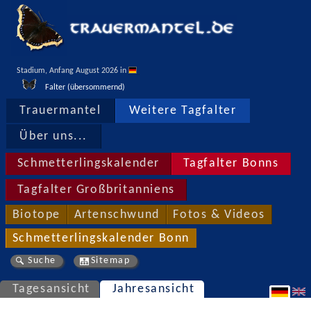
Stadium, Anfang August 2026 in 
Falter (übersommernd)
Trauermantel
Weitere Tagfalter
Über uns...
Schmetterlingskalender
Tagfalter Bonns
Tagfalter Großbritanniens
Biotope
Artenschwund
Fotos & Videos
Schmetterlingskalender Bonn
Suche
Sitemap
Tagesansicht
Jahresansicht