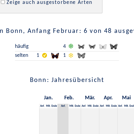
Zeige auch ausgestorbene Arten
n Bonn, Anfang Februar: 6 von 48 ausg
häufig
4
selten
1
1
Bonn: Jahresübersicht
Jan.
Feb.
Mär.
Apr.
Mai
Anf.
Mit.
Ende
Anf.
Mit.
Ende
Anf.
Mit.
Ende
Anf.
Mit.
Ende
Anf.
Mit.
End