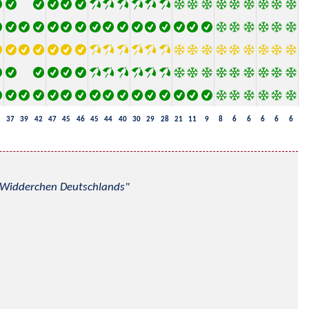
1
37
39
42
47
45
46
45
44
40
30
29
28
21
11
9
8
6
6
6
6
6
nd Widderchen Deutschlands