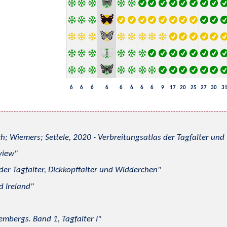
6
6
6
6
6
6
6
6
9
17
20
25
27
30
3
h; Wiemers; Settele, 2020 - Verbreitungsatlas der Tagfalter u
view
 der Tagfalter, Dickkopffalter und Widderchen
d Ireland
mbergs. Band 1, Tagfalter I