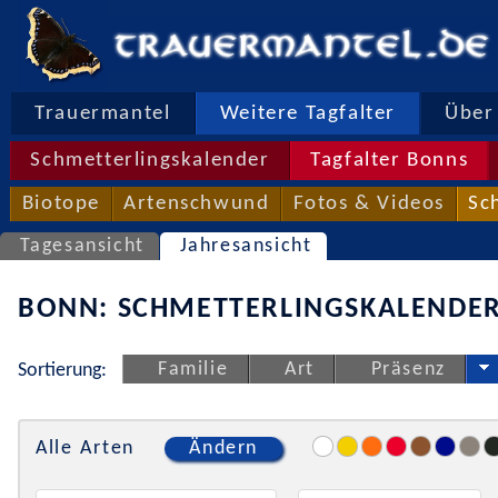
Trauermantel
Weitere Tagfalter
Über 
Schmetterlingskalender
Tagfalter Bonns
Biotope
Artenschwund
Fotos & Videos
Sc
Tagesansicht
Jahresansicht
BONN: SCHMETTERLINGSKALENDER
Familie
Art
Präsenz
Sortierung:
Alle Arten
Ändern