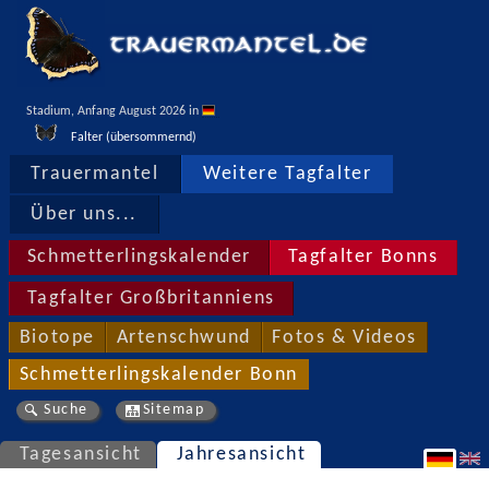
Stadium, Anfang August 2026 in 
Falter (übersommernd)
Trauermantel
Weitere Tagfalter
Über uns...
Schmetterlingskalender
Tagfalter Bonns
Tagfalter Großbritanniens
Biotope
Artenschwund
Fotos & Videos
Schmetterlingskalender Bonn
Suche
Sitemap
Tagesansicht
Jahresansicht