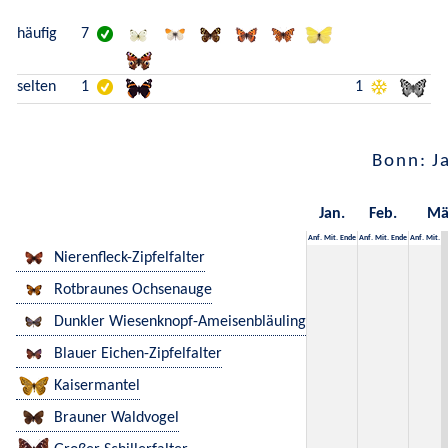
häufig
7
selten
1
1
Bonn: J
Jan.
Feb.
Mä
Anf.
Mit.
Ende
Anf.
Mit.
Ende
Anf.
Mit.
Nierenfleck-Zipfelfalter
Rotbraunes Ochsenauge
Dunkler Wiesenknopf-Ameisenbläuling
Blauer Eichen-Zipfelfalter
Kaisermantel
Brauner Waldvogel