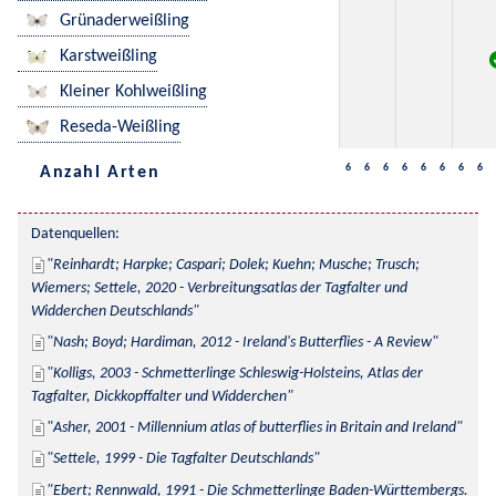
Grünaderweißling
Karstweißling
Kleiner Kohlweißling
Reseda-Weißling
6
6
6
6
6
6
6
6
Anzahl Arten
Datenquellen:
Reinhardt; Harpke; Caspari; Dolek; Kuehn; Musche; Trusch; 
Wiemers; Settele, 2020 - Verbreitungsatlas der Tagfalter und 
Widderchen Deutschlands
Nash; Boyd; Hardiman, 2012 - Ireland's Butterflies - A Review
Kolligs, 2003 - Schmetterlinge Schleswig-Holsteins, Atlas der 
Tagfalter, Dickkopffalter und Widderchen
Asher, 2001 - Millennium atlas of butterflies in Britain and Ireland
Settele, 1999 - Die Tagfalter Deutschlands
Ebert; Rennwald, 1991 - Die Schmetterlinge Baden-Württembergs. 