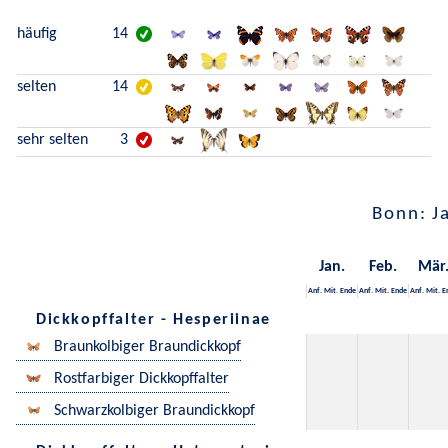
häufig
14
selten
14
sehr selten
3
Bonn: J
Jan.
Feb.
Mär
Anf.
Mit.
Ende
Anf.
Mit.
Ende
Anf.
Mit.
E
Dickkopffalter - Hesperiinae
Braunkolbiger Braundickkopf
Rostfarbiger Dickkopffalter
Schwarzkolbiger Braundickkopf