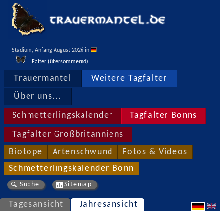
Stadium, Anfang August 2026 in 
Falter (übersommernd)
Trauermantel
Weitere Tagfalter
Über uns...
Schmetterlingskalender
Tagfalter Bonns
Tagfalter Großbritanniens
Biotope
Artenschwund
Fotos & Videos
Schmetterlingskalender Bonn
Suche
Sitemap
Tagesansicht
Jahresansicht