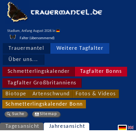
Stadium, Anfang August 2026 in 
Falter (übersommernd)
Trauermantel
Weitere Tagfalter
Über uns...
Schmetterlingskalender
Tagfalter Bonns
Tagfalter Großbritanniens
Biotope
Artenschwund
Fotos & Videos
Schmetterlingskalender Bonn
Suche
Sitemap
Tagesansicht
Jahresansicht