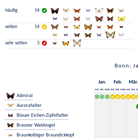
häufig
14
selten
14
sehr selten
3
Bonn: J
Jan.
Feb.
Mär
Anf.
Mit.
Ende
Anf.
Mit.
Ende
Anf.
Mit.
E
Admiral
Aurorafalter
Blauer Eichen-Zipfelfalter
Brauner Waldvogel
Braunkolbiger Braundickkopf