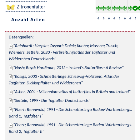
Zitronenfalter
6
6
6
6
6
6
6
6
Anzahl Arten
Datenquellen:
Reinhardt; Harpke; Caspari; Dolek; Kuehn; Musche; Trusch; 
Wiemers; Settele, 2020 - Verbreitungsatlas der Tagfalter und 
Widderchen Deutschlands
Nash; Boyd; Hardiman, 2012 - Ireland's Butterflies - A Review
Kolligs, 2003 - Schmetterlinge Schleswig-Holsteins, Atlas der 
Tagfalter, Dickkopffalter und Widderchen
Asher, 2001 - Millennium atlas of butterflies in Britain and Ireland
Settele, 1999 - Die Tagfalter Deutschlands
Ebert; Rennwald, 1991 - Die Schmetterlinge Baden-Württembergs. 
Band 1, Tagfalter I
Ebert; Rennwald, 1991 - Die Schmetterlinge Baden-Württembergs. 
Band 2, Tagfalter II