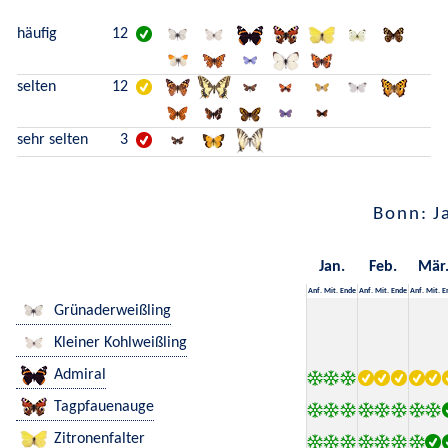
häufig
12
selten
12
sehr selten
3
Bonn: J
Jan.
Feb.
Mär
Anf.
Mit.
Ende
Anf.
Mit.
Ende
Anf.
Mit.
E
Grünaderweißling
Kleiner Kohlweißling
Admiral
Tagpfauenauge
Zitronenfalter