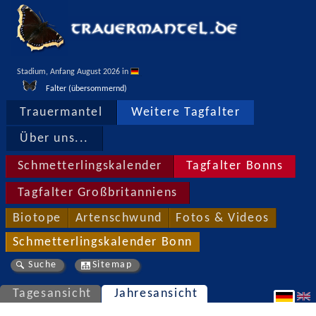
Stadium, Anfang August 2026 in 
Falter (übersommernd)
Trauermantel
Weitere Tagfalter
Über uns...
Schmetterlingskalender
Tagfalter Bonns
Tagfalter Großbritanniens
Biotope
Artenschwund
Fotos & Videos
Schmetterlingskalender Bonn
Suche
Sitemap
Tagesansicht
Jahresansicht