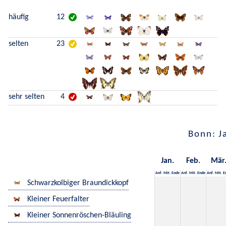
häufig
12
selten
23
sehr selten
4
Bonn: J
Jan.
Feb.
Mär
Anf.
Mit.
Ende
Anf.
Mit.
Ende
Anf.
Mit.
E
Schwarzkolbiger Braundickkopf
Kleiner Feuerfalter
Kleiner Sonnenröschen-Bläuling