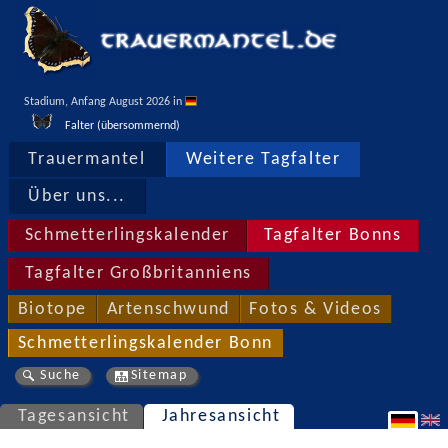
Stadium, Anfang August 2026 in 
Falter (übersommernd)
Trauermantel
Weitere Tagfalter
Über uns...
Schmetterlingskalender
Tagfalter Bonns
Tagfalter Großbritanniens
Biotope
Artenschwund
Fotos & Videos
Schmetterlingskalender Bonn
Suche
Sitemap
Tagesansicht
Jahresansicht