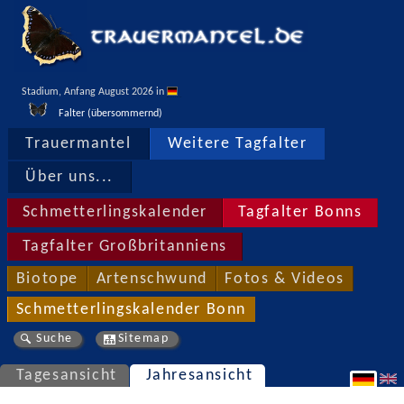
Stadium, Anfang August 2026 in 
Falter (übersommernd)
Trauermantel
Weitere Tagfalter
Über uns...
Schmetterlingskalender
Tagfalter Bonns
Tagfalter Großbritanniens
Biotope
Artenschwund
Fotos & Videos
Schmetterlingskalender Bonn
Suche
Sitemap
Tagesansicht
Jahresansicht