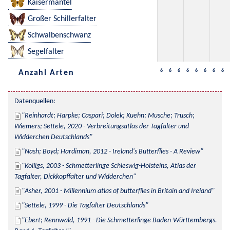
Kaisermantel
Großer Schillerfalter
Schwalbenschwanz
Segelfalter
6
6
6
6
6
6
6
6
Anzahl Arten
Datenquellen:
Reinhardt; Harpke; Caspari; Dolek; Kuehn; Musche; Trusch; 
Wiemers; Settele, 2020 - Verbreitungsatlas der Tagfalter und 
Widderchen Deutschlands
Nash; Boyd; Hardiman, 2012 - Ireland's Butterflies - A Review
Kolligs, 2003 - Schmetterlinge Schleswig-Holsteins, Atlas der 
Tagfalter, Dickkopffalter und Widderchen
Asher, 2001 - Millennium atlas of butterflies in Britain and Ireland
Settele, 1999 - Die Tagfalter Deutschlands
Ebert; Rennwald, 1991 - Die Schmetterlinge Baden-Württembergs. 