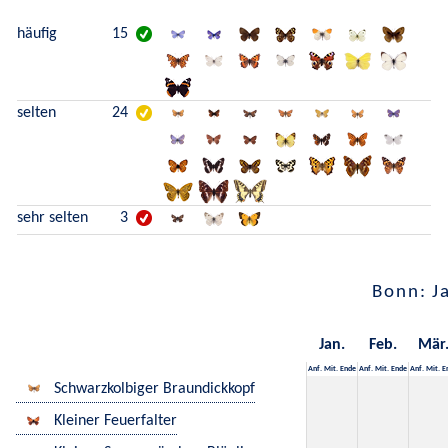
häufig
15
selten
24
sehr selten
3
Bonn: J
Jan.
Feb.
Mär
Anf.
Mit.
Ende
Anf.
Mit.
Ende
Anf.
Mit.
E
Schwarzkolbiger Braundickkopf
Kleiner Feuerfalter