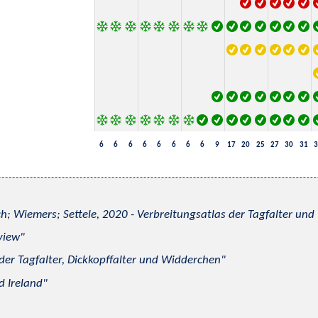
6
6
6
6
6
6
6
6
9
17
20
25
27
30
31
3
h; Wiemers; Settele, 2020 - Verbreitungsatlas der Tagfalter u
view
 der Tagfalter, Dickkopffalter und Widderchen
d Ireland