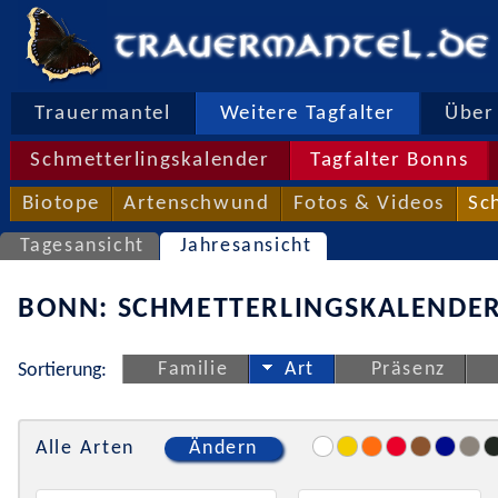
Trauermantel
Weitere Tagfalter
Über 
Schmetterlingskalender
Tagfalter Bonns
Biotope
Artenschwund
Fotos & Videos
Sc
Tagesansicht
Jahresansicht
BONN: SCHMETTERLINGSKALENDER
Familie
Art
Präsenz
Sortierung:
Alle Arten
Ändern