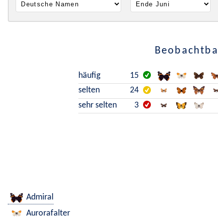
Beobachtbar
häufig
15
selten
24
sehr selten
3
Admiral
Aurorafalter