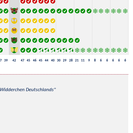
7
39
42
47
45
46
45
44
40
30
29
28
21
11
9
8
6
6
6
6
6
nd Widderchen Deutschlands