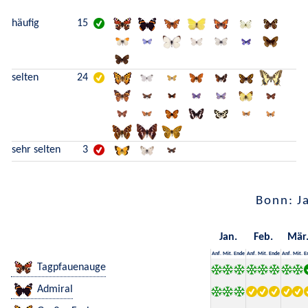
häufig
15
selten
24
sehr selten
3
Bonn: J
Jan.
Feb.
Mär
Anf.
Mit.
Ende
Anf.
Mit.
Ende
Anf.
Mit.
E
Tagpfauenauge
Admiral