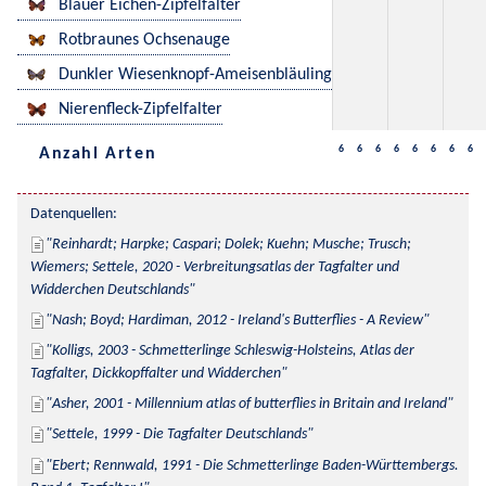
Blauer Eichen-Zipfelfalter
Rotbraunes Ochsenauge
Dunkler Wiesenknopf-Ameisenbläuling
Nierenfleck-Zipfelfalter
6
6
6
6
6
6
6
6
Anzahl Arten
Datenquellen:
Reinhardt; Harpke; Caspari; Dolek; Kuehn; Musche; Trusch; 
Wiemers; Settele, 2020 - Verbreitungsatlas der Tagfalter und 
Widderchen Deutschlands
Nash; Boyd; Hardiman, 2012 - Ireland's Butterflies - A Review
Kolligs, 2003 - Schmetterlinge Schleswig-Holsteins, Atlas der 
Tagfalter, Dickkopffalter und Widderchen
Asher, 2001 - Millennium atlas of butterflies in Britain and Ireland
Settele, 1999 - Die Tagfalter Deutschlands
Ebert; Rennwald, 1991 - Die Schmetterlinge Baden-Württembergs. 