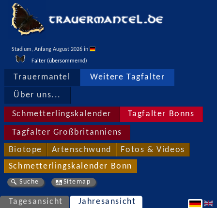
Stadium, Anfang August 2026 in 
Falter (übersommernd)
Trauermantel
Weitere Tagfalter
Über uns...
Schmetterlingskalender
Tagfalter Bonns
Tagfalter Großbritanniens
Biotope
Artenschwund
Fotos & Videos
Schmetterlingskalender Bonn
Suche
Sitemap
Tagesansicht
Jahresansicht