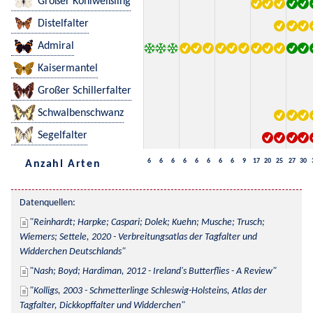
Großer Kohlweißling
Distelfalter
Admiral
Kaisermantel
Großer Schillerfalter
Schwalbenschwanz
Segelfalter
6
6
6
6
6
6
6
6
9
17
20
25
27
30
Anzahl Arten
Datenquellen:
Reinhardt; Harpke; Caspari; Dolek; Kuehn; Musche; Trusch; 
Wiemers; Settele, 2020 - Verbreitungsatlas der Tagfalter und 
Widderchen Deutschlands
Nash; Boyd; Hardiman, 2012 - Ireland's Butterflies - A Review
Kolligs, 2003 - Schmetterlinge Schleswig-Holsteins, Atlas der 
Tagfalter, Dickkopffalter und Widderchen