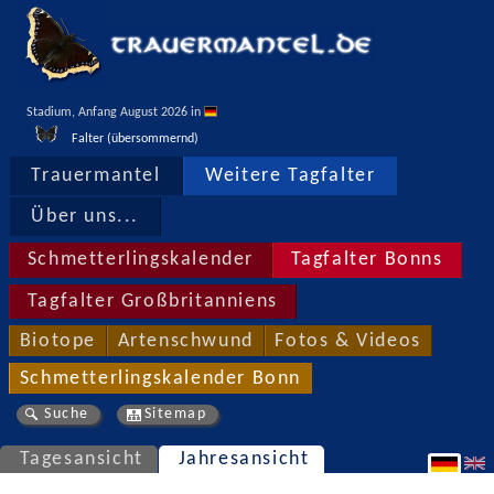
Stadium, Anfang August 2026 in 
Falter (übersommernd)
Trauermantel
Weitere Tagfalter
Über uns...
Schmetterlingskalender
Tagfalter Bonns
Tagfalter Großbritanniens
Biotope
Artenschwund
Fotos & Videos
Schmetterlingskalender Bonn
Suche
Sitemap
Tagesansicht
Jahresansicht