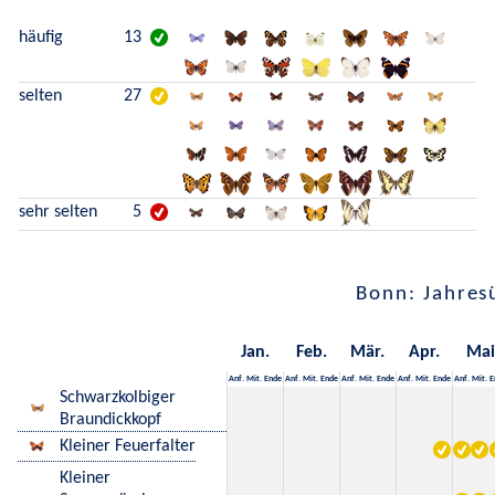
häufig
13
selten
27
sehr selten
5
Bonn: Jahres
Jan.
Feb.
Mär.
Apr.
Mai
Anf.
Mit.
Ende
Anf.
Mit.
Ende
Anf.
Mit.
Ende
Anf.
Mit.
Ende
Anf.
Mit.
E
Schwarzkolbiger
Braundickkopf
Kleiner Feuerfalter
Kleiner