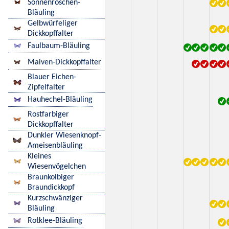
Sonnenröschen-
Bläuling
Gelbwürfeliger
Dickkopffalter
Faulbaum-Bläuling
Malven-Dickkopffalter
Blauer Eichen-
Zipfelfalter
Hauhechel-Bläuling
Rostfarbiger
Dickkopffalter
Dunkler Wiesenknopf-
Ameisenbläuling
Kleines
Wiesenvögelchen
Braunkolbiger
Braundickkopf
Kurzschwänziger
Bläuling
Rotklee-Bläuling