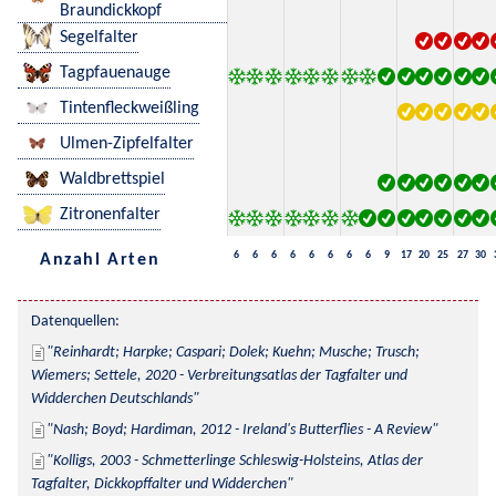
Braundickkopf
Segelfalter
Tagpfauenauge
Tintenfleckweißling
Ulmen-Zipfelfalter
Waldbrettspiel
Zitronenfalter
6
6
6
6
6
6
6
6
9
17
20
25
27
30
Anzahl Arten
Datenquellen:
Reinhardt; Harpke; Caspari; Dolek; Kuehn; Musche; Trusch; 
Wiemers; Settele, 2020 - Verbreitungsatlas der Tagfalter und 
Widderchen Deutschlands
Nash; Boyd; Hardiman, 2012 - Ireland's Butterflies - A Review
Kolligs, 2003 - Schmetterlinge Schleswig-Holsteins, Atlas der 
Tagfalter, Dickkopffalter und Widderchen