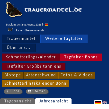
Stadium, Anfang August 2026 in 
Falter (übersommernd)
Trauermantel
Weitere Tagfalter
Über uns...
Schmetterlingskalender
Tagfalter Bonns
Tagfalter Großbritanniens
Biotope
Artenschwund
Fotos & Videos
Schmetterlingskalender Bonn
Suche
Sitemap
Tagesansicht
Jahresansicht