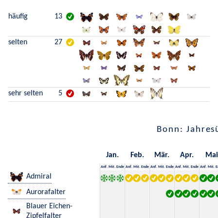
häufig
13
selten
27
sehr selten
5
Bonn: Jahres
Jan.
Feb.
Mär.
Apr.
Mai
Anf.
Mit.
Ende
Anf.
Mit.
Ende
Anf.
Mit.
Ende
Anf.
Mit.
Ende
Anf.
Mit.
E
Admiral
Aurorafalter
Blauer Eichen-
Zipfelfalter