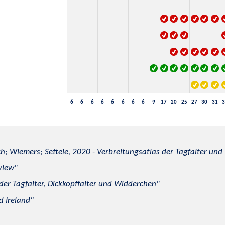
6
6
6
6
6
6
6
6
9
17
20
25
27
30
31
3
h; Wiemers; Settele, 2020 - Verbreitungsatlas der Tagfalter u
view
 der Tagfalter, Dickkopffalter und Widderchen
d Ireland