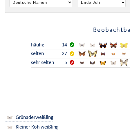
Beobachtba
häufig
14
selten
27
sehr selten
5
Grünaderweißling
Kleiner Kohlweißling