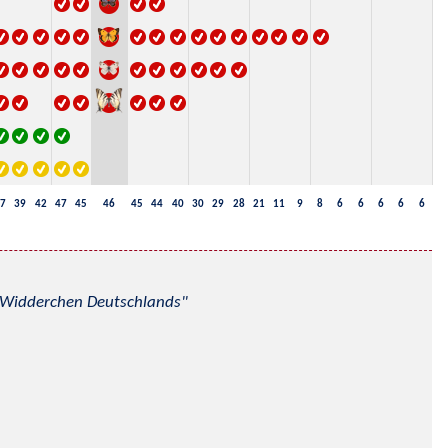
7
39
42
47
45
46
45
44
40
30
29
28
21
11
9
8
6
6
6
6
6
nd Widderchen Deutschlands