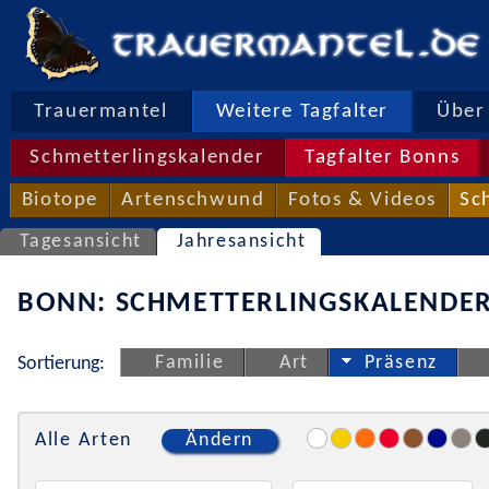
Trauermantel
Weitere Tagfalter
Über 
Schmetterlingskalender
Tagfalter Bonns
Biotope
Artenschwund
Fotos & Videos
Sc
Tagesansicht
Jahresansicht
BONN: SCHMETTERLINGSKALENDER
Familie
Art
Präsenz
Sortierung:
Alle Arten
Ändern