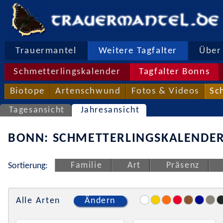
Trauermantel
Weitere Tagfalter
Über 
Schmetterlingskalender
Tagfalter Bonns
Biotope
Artenschwund
Fotos & Videos
Sc
Tagesansicht
Jahresansicht
BONN: SCHMETTERLINGSKALENDER
Familie
Art
Präsenz
Sortierung:
Alle Arten
Ändern