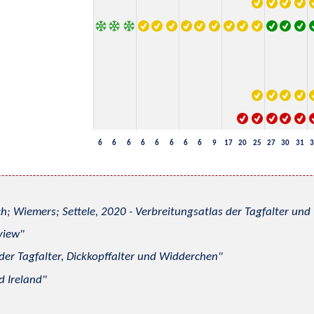
6
6
6
6
6
6
6
6
9
17
20
25
27
30
31
3
h; Wiemers; Settele, 2020 - Verbreitungsatlas der Tagfalter u
view
 der Tagfalter, Dickkopffalter und Widderchen
d Ireland