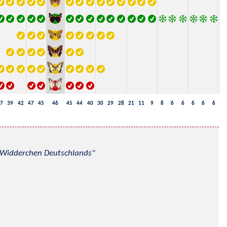
7
39
42
47
45
46
45
44
40
30
29
28
21
11
9
8
6
6
6
6
6
nd Widderchen Deutschlands