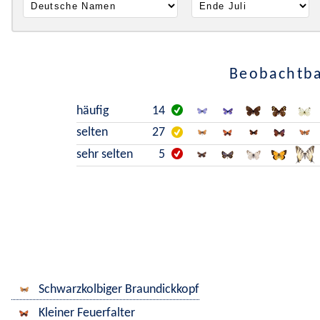
Beobachtba
häufig
14
selten
27
sehr selten
5
Schwarzkolbiger Braundickkopf
Kleiner Feuerfalter