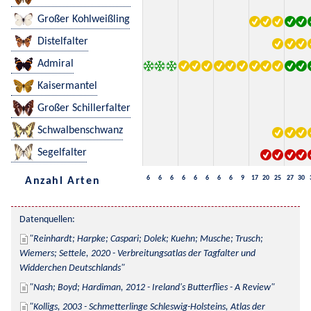
Großer Kohlweißling
Distelfalter
Admiral
Kaisermantel
Großer Schillerfalter
Schwalbenschwanz
Segelfalter
6
6
6
6
6
6
6
6
9
17
20
25
27
30
Anzahl Arten
Datenquellen:
Reinhardt; Harpke; Caspari; Dolek; Kuehn; Musche; Trusch; 
Wiemers; Settele, 2020 - Verbreitungsatlas der Tagfalter und 
Widderchen Deutschlands
Nash; Boyd; Hardiman, 2012 - Ireland's Butterflies - A Review
Kolligs, 2003 - Schmetterlinge Schleswig-Holsteins, Atlas der 