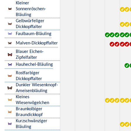
Kleiner
Sonnenröschen-
Bläuling
Gelbwürfeliger
Dickkopffalter
Faulbaum-Bläuling
Malven-Dickkopffalter
Blauer Eichen-
Zipfelfalter
Hauhechel-Bläuling
Rostfarbiger
Dickkopffalter
Dunkler Wiesenknopf-
Ameisenbläuling
Kleines
Wiesenvögelchen
Braunkolbiger
Braundickkopf
Kurzschwänziger
Bläuling