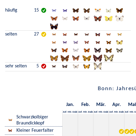
häufig
15
selten
27
sehr selten
5
Bonn: Jahres
Jan.
Feb.
Mär.
Apr.
Mai
Anf.
Mit.
Ende
Anf.
Mit.
Ende
Anf.
Mit.
Ende
Anf.
Mit.
Ende
Anf.
Mit.
E
Schwarzkolbiger
Braundickkopf
Kleiner Feuerfalter