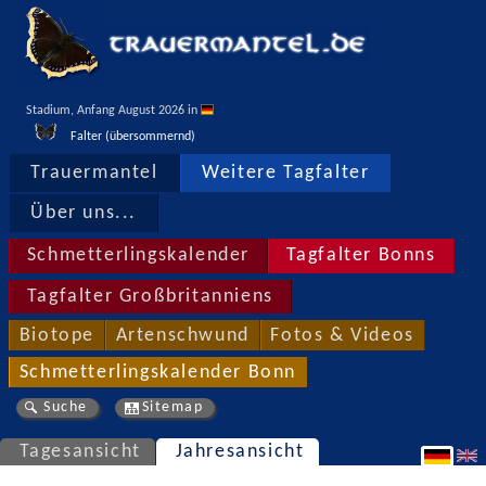
Stadium, Anfang August 2026 in 
Falter (übersommernd)
Trauermantel
Weitere Tagfalter
Über uns...
Schmetterlingskalender
Tagfalter Bonns
Tagfalter Großbritanniens
Biotope
Artenschwund
Fotos & Videos
Schmetterlingskalender Bonn
Suche
Sitemap
Tagesansicht
Jahresansicht