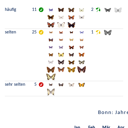
häufig
11
2
selten
25
1
sehr selten
5
Bonn: Jahr
Jan.
Feb.
Mär.
Apr.