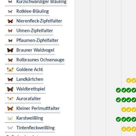
Kurzschwänziger Bläuling
Rotklee-Bläuling
Nierenfleck-Zipfelfalter
Ulmen-Zipfelfalter
Pflaumen-Zipfelfalter
Brauner Waldvogel
Rotbraunes Ochsenauge
Goldene Acht
Landkärtchen
Waldbrettspiel
Aurorafalter
Kleiner Perlmuttfalter
Karstweißling
Tintenfleckweißling