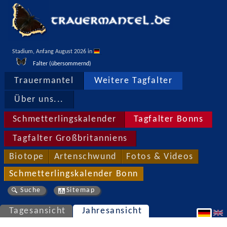
Stadium, Anfang August 2026 in 
Falter (übersommernd)
Trauermantel
Weitere Tagfalter
Über uns...
Schmetterlingskalender
Tagfalter Bonns
Tagfalter Großbritanniens
Biotope
Artenschwund
Fotos & Videos
Schmetterlingskalender Bonn
Suche
Sitemap
Tagesansicht
Jahresansicht