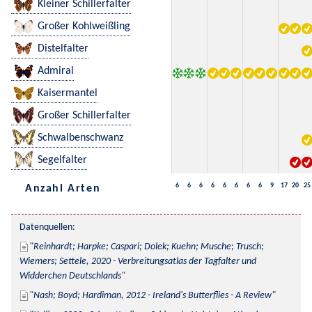
Kleiner Schillerfalter
Großer Kohlweißling
Distelfalter
Admiral
Kaisermantel
Großer Schillerfalter
Schwalbenschwanz
Segelfalter
6
6
6
6
6
6
6
6
9
17
20
25
Anzahl Arten
Datenquellen:
Reinhardt; Harpke; Caspari; Dolek; Kuehn; Musche; Trusch; 
Wiemers; Settele, 2020 - Verbreitungsatlas der Tagfalter und 
Widderchen Deutschlands
Nash; Boyd; Hardiman, 2012 - Ireland's Butterflies - A Review