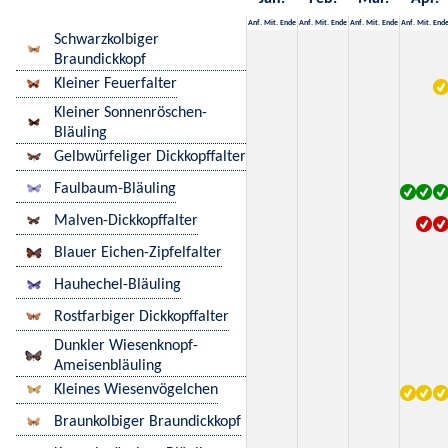
Anf.
Mit.
Ende
Anf.
Mit.
Ende
Anf.
Mit.
Ende
Anf.
Mit.
End
Schwarzkolbiger
Braundickkopf
Kleiner Feuerfalter
Kleiner Sonnenröschen-
Bläuling
Gelbwürfeliger Dickkopffalter
Faulbaum-Bläuling
Malven-Dickkopffalter
Blauer Eichen-Zipfelfalter
Hauhechel-Bläuling
Rostfarbiger Dickkopffalter
Dunkler Wiesenknopf-
Ameisenbläuling
Kleines Wiesenvögelchen
Braunkolbiger Braundickkopf