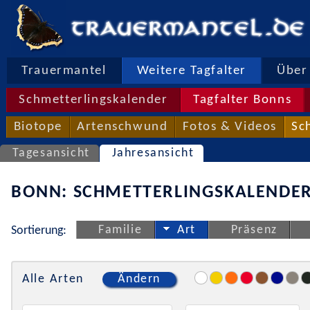
Trauermantel
Weitere Tagfalter
Über 
Schmetterlingskalender
Tagfalter Bonns
Biotope
Artenschwund
Fotos & Videos
Sc
Tagesansicht
Jahresansicht
BONN: SCHMETTERLINGSKALENDER
Familie
Art
Präsenz
Sortierung:
Alle Arten
Ändern