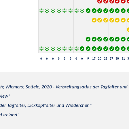
6
6
6
6
6
6
6
6
9
17
20
25
27
30
31
3
h; Wiemers; Settele, 2020 - Verbreitungsatlas der Tagfalter u
view
 der Tagfalter, Dickkopffalter und Widderchen
d Ireland