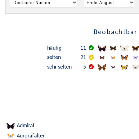
Beobachtbar 
häufig
11
selten
21
sehr selten
5
Admiral
Aurorafalter