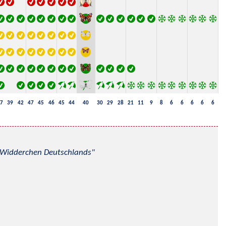
7
39
42
47
45
46
45
44
40
30
29
28
21
11
9
8
6
6
6
6
6
nd Widderchen Deutschlands