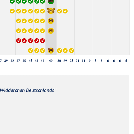
7
39
42
47
45
46
45
44
40
30
29
28
21
11
9
8
6
6
6
6
6
nd Widderchen Deutschlands