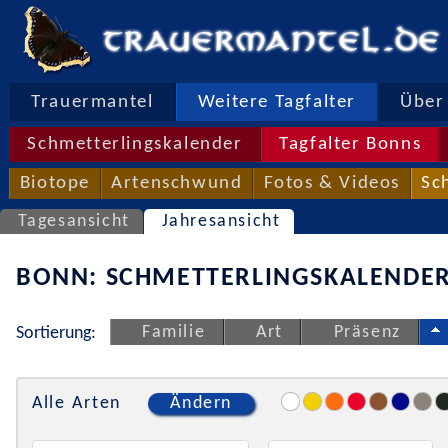
Trauermantel
Weitere Tagfalter
Über 
Schmetterlingskalender
Tagfalter Bonns
Biotope
Artenschwund
Fotos & Videos
Sc
Tagesansicht
Jahresansicht
BONN: SCHMETTERLINGSKALENDER
Familie
Art
Präsenz
Sortierung:
Alle Arten
Ändern