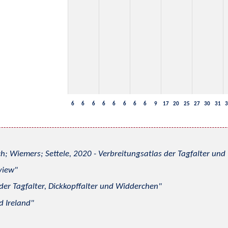
6
6
6
6
6
6
6
6
9
17
20
25
27
30
31
3
h; Wiemers; Settele, 2020 - Verbreitungsatlas der Tagfalter u
view
 der Tagfalter, Dickkopffalter und Widderchen
d Ireland