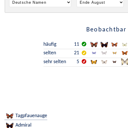
Beobachtbar 
häufig
11
selten
21
sehr selten
5
Tagpfauenauge
Admiral