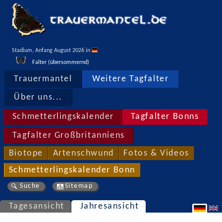
Stadium, Anfang August 2026 in 
Falter (übersommernd)
Trauermantel
Weitere Tagfalter
Über uns...
Schmetterlingskalender
Tagfalter Bonns
Tagfalter Großbritanniens
Biotope
Artenschwund
Fotos & Videos
Schmetterlingskalender Bonn
Suche
Sitemap
Tagesansicht
Jahresansicht