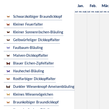
Jan.
Feb.
Mär
Anf.
Mit.
Ende
Anf.
Mit.
Ende
Anf.
Mit.
E
Schwarzkolbiger Braundickkopf
Kleiner Feuerfalter
Kleiner Sonnenröschen-Bläuling
Gelbwürfeliger Dickkopffalter
Faulbaum-Bläuling
Malven-Dickkopffalter
Blauer Eichen-Zipfelfalter
Hauhechel-Bläuling
Rostfarbiger Dickkopffalter
Dunkler Wiesenknopf-Ameisenbläuling
Kleines Wiesenvögelchen
Braunkolbiger Braundickkopf