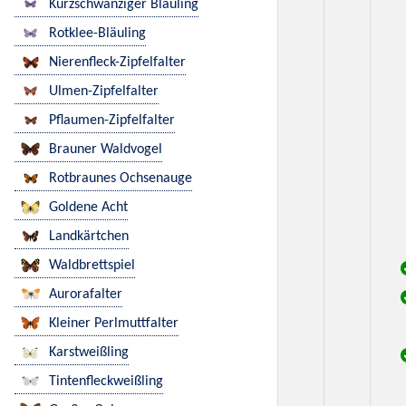
Kurzschwänziger Bläuling
Rotklee-Bläuling
Nierenfleck-Zipfelfalter
Ulmen-Zipfelfalter
Pflaumen-Zipfelfalter
Brauner Waldvogel
Rotbraunes Ochsenauge
Goldene Acht
Landkärtchen
Waldbrettspiel
Aurorafalter
Kleiner Perlmuttfalter
Karstweißling
Tintenfleckweißling