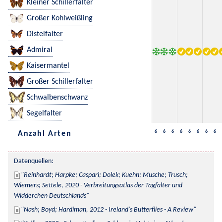
Kleiner Schillerfalter
Großer Kohlweißling
Distelfalter
Admiral
Kaisermantel
Großer Schillerfalter
Schwalbenschwanz
Segelfalter
6
6
6
6
6
6
6
6
Anzahl Arten
Datenquellen:
Reinhardt; Harpke; Caspari; Dolek; Kuehn; Musche; Trusch; 
Wiemers; Settele, 2020 - Verbreitungsatlas der Tagfalter und 
Widderchen Deutschlands
Nash; Boyd; Hardiman, 2012 - Ireland's Butterflies - A Review