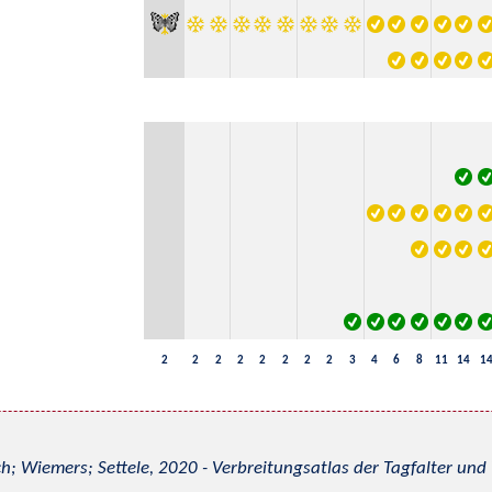
2
2
2
2
2
2
2
2
3
4
6
8
11
14
1
h; Wiemers; Settele, 2020 - Verbreitungsatlas der Tagfalter u