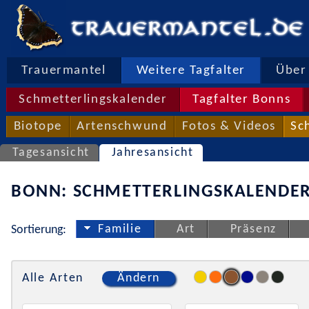
Trauermantel
Weitere Tagfalter
Über 
Schmetterlingskalender
Tagfalter Bonns
Biotope
Artenschwund
Fotos & Videos
Sc
Tagesansicht
Jahresansicht
BONN: SCHMETTERLINGSKALENDER
Familie
Art
Präsenz
Sortierung:
Alle Arten
Ändern