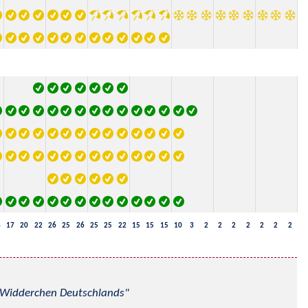
4
17
20
22
26
25
26
25
25
22
15
15
15
10
3
2
2
2
2
2
2
2
nd Widderchen Deutschlands