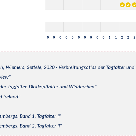
0
0
0
0
0
0
0
0
0
0
1
1
2
2
2
h; Wiemers; Settele, 2020 - Verbreitungsatlas der Tagfalter u
view
 der Tagfalter, Dickkopffalter und Widderchen
d Ireland
mbergs. Band 1, Tagfalter I
mbergs. Band 2, Tagfalter II