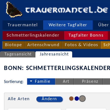
Trauermantel
Weitere Tagfalter
Über 
Schmetterlingskalender
Tagfalter Bonns
Biotope
Artenschwund
Fotos & Videos
Sc
Tagesansicht
Jahresansicht
BONN: SCHMETTERLINGSKALENDER
Familie
Art
Präsenz
Sortierung:
Alle Arten
Ändern