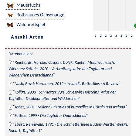
Mauerfuchs
Rotbraunes Ochsenauge
Waldbrettspiel
2
2
2
2
2
2
2
2
Anzahl Arten
Datenquellen:
Reinhardt; Harpke; Caspari; Dolek; Kuehn; Musche; Trusch; 
Wiemers; Settele, 2020 - Verbreitungsatlas der Tagfalter und 
Widderchen Deutschlands
Nash; Boyd; Hardiman, 2012 - Ireland's Butterflies - A Review
Kolligs, 2003 - Schmetterlinge Schleswig-Holsteins, Atlas der 
Tagfalter, Dickkopffalter und Widderchen
Asher, 2001 - Millennium atlas of butterflies in Britain and Ireland
Settele, 1999 - Die Tagfalter Deutschlands
Ebert; Rennwald, 1991 - Die Schmetterlinge Baden-Württembergs. 
Band 1, Tagfalter I