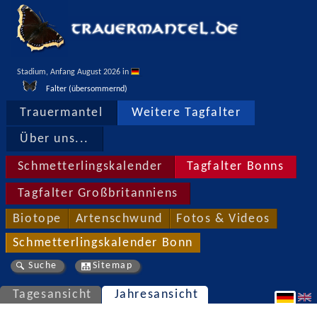
Stadium, Anfang August 2026 in 
Falter (übersommernd)
Trauermantel
Weitere Tagfalter
Über uns...
Schmetterlingskalender
Tagfalter Bonns
Tagfalter Großbritanniens
Biotope
Artenschwund
Fotos & Videos
Schmetterlingskalender Bonn
Suche
Sitemap
Tagesansicht
Jahresansicht