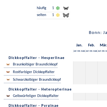
häufig
1
selten
1
Bonn: J
Jan.
Feb.
Mär
Anf.
Mit.
Ende
Anf.
Mit.
Ende
Anf.
Mit.
E
Dickkopffalter - Hesperiinae
Braunkolbiger Braundickkopf
Rostfarbiger Dickkopffalter
Schwarzkolbiger Braundickkopf
Dickkopffalter - Heteropterinae
Gelbwürfeliger Dickkopffalter
Dickkopffalter - Pyrginae