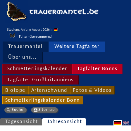
Stadium, Anfang August 2026 in 
Falter (übersommernd)
Trauermantel
Weitere Tagfalter
Über uns...
Schmetterlingskalender
Tagfalter Bonns
Tagfalter Großbritanniens
Biotope
Artenschwund
Fotos & Videos
Schmetterlingskalender Bonn
Suche
Sitemap
Tagesansicht
Jahresansicht