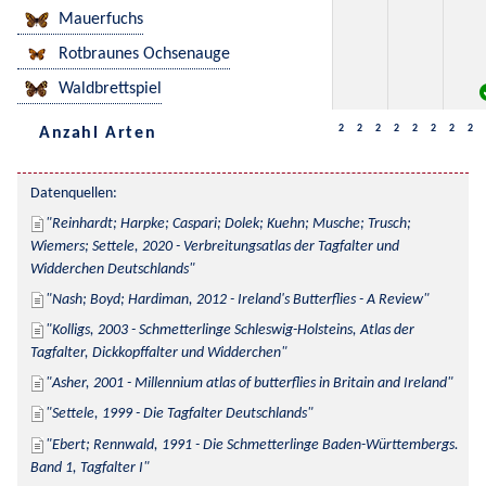
Mauerfuchs
Rotbraunes Ochsenauge
Waldbrettspiel
2
2
2
2
2
2
2
2
Anzahl Arten
Datenquellen:
Reinhardt; Harpke; Caspari; Dolek; Kuehn; Musche; Trusch; 
Wiemers; Settele, 2020 - Verbreitungsatlas der Tagfalter und 
Widderchen Deutschlands
Nash; Boyd; Hardiman, 2012 - Ireland's Butterflies - A Review
Kolligs, 2003 - Schmetterlinge Schleswig-Holsteins, Atlas der 
Tagfalter, Dickkopffalter und Widderchen
Asher, 2001 - Millennium atlas of butterflies in Britain and Ireland
Settele, 1999 - Die Tagfalter Deutschlands
Ebert; Rennwald, 1991 - Die Schmetterlinge Baden-Württembergs. 
Band 1, Tagfalter I