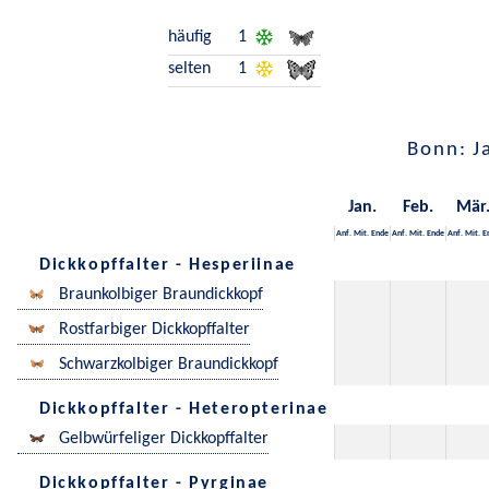
häufig
1
selten
1
Bonn: J
Jan.
Feb.
Mär
Anf.
Mit.
Ende
Anf.
Mit.
Ende
Anf.
Mit.
E
Dickkopffalter - Hesperiinae
Braunkolbiger Braundickkopf
Rostfarbiger Dickkopffalter
Schwarzkolbiger Braundickkopf
Dickkopffalter - Heteropterinae
Gelbwürfeliger Dickkopffalter
Dickkopffalter - Pyrginae